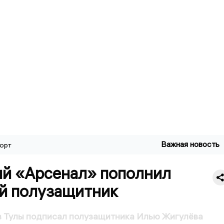
Важная новость
орт
ий «Арсенал» пополнил
й полузащитник
з Тулы подписал полузащитника Илью Жигулёва