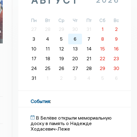
АВГУСТ
2026
Пн
Вт
Ср
Чт
Пт
Сб
Вс
27
28
29
30
31
1
2
о
о
3
4
5
6
7
8
9
10
11
12
13
14
15
16
17
18
19
20
21
22
23
24
25
26
27
28
29
30
31
1
2
3
4
5
6
События
:
В Белёве открыли мемориальную
доску в память о Надежде
Ходасевич-Леже