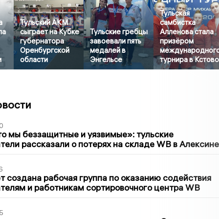
Тульская
а
Тульский АКМ
самбистка
ла
сыграет на Кубке
Тульские гребцы
Алленова стала
губернатора
завоевали пять
призёром
Оренбургской
медалей в
международног
и
области
Энгельсе
турнира в Кстов
овости
0
то мы беззащитные и уязвимые»: тульские
ели рассказали о потерях на складе WB в Алексине
6
т создана рабочая группа по оказанию содействия
телям и работникам сортировочного центра WB
5