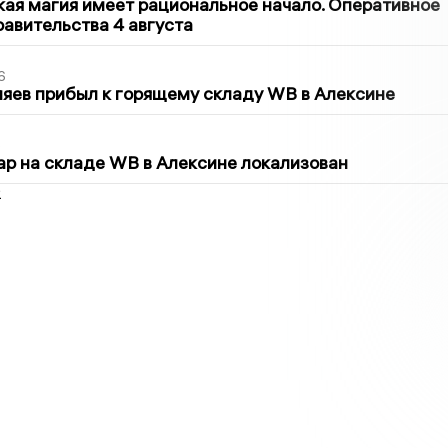
кая магия имеет рациональное начало. Оперативное
авительства 4 августа
6
яев прибыл к горящему складу WB в Алексине
5
р на складе WB в Алексине локализован
2