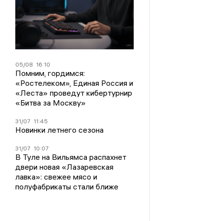
05/08
16:10
Помним, гордимся:
«Ростелеком», Единая Россия и
«Леста» проведут кибертурнир
«Битва за Москву»
31/07
11:45
Новинки летнего сезона
31/07
10:07
В Туле на Вильямса распахнет
двери новая «Лазаревская
лавка»: свежее мясо и
полуфабрикаты стали ближе