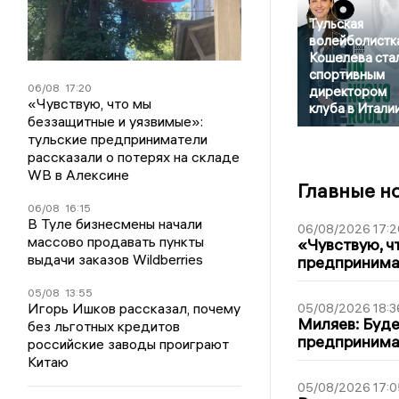
Тульская
волейболистк
Кошелева ста
спортивным
06/08
17:20
директором
«Чувствую, что мы
клуба в Итали
беззащитные и уязвимые»:
тульские предприниматели
рассказали о потерях на складе
WB в Алексине
Главные н
06/08
16:15
В Туле бизнесмены начали
06/08/2026 17:2
массово продавать пункты
«Чувствую, ч
выдачи заказов Wildberries
предпринимат
05/08
13:55
Игорь Ишков рассказал, почему
05/08/2026 18:3
Миляев: Буде
без льготных кредитов
предпринима
российские заводы проиграют
Китаю
05/08/2026 17:0