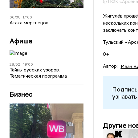
© ПФК «Арсена
Жигулёв прошёл
06/08
17:00
Атака мертвецов
нескольких кон
заключать конт
Афиша
Тульский «Арсе
0+
28/02
19:00
Автор:
Иван В
Тайны русских узоров.
Тематическая программа
Подписы
Бизнес
узнавать
Другие но