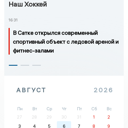
Наш Хоккей
16:31
В Сатке открылся современный
спортивный объект с ледовой ареной и
фитнес-залами
АВГУСТ
2026
Пн
Вт
Ср
Чт
Пт
Сб
Вс
27
28
29
30
31
1
2
3
4
5
6
7
8
9