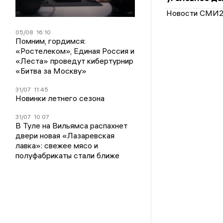
Новости СМИ
05/08
16:10
Помним, гордимся:
«Ростелеком», Единая Россия и
«Леста» проведут кибертурнир
«Битва за Москву»
31/07
11:45
Новинки летнего сезона
31/07
10:07
В Туле на Вильямса распахнет
двери новая «Лазаревская
лавка»: свежее мясо и
полуфабрикаты стали ближе