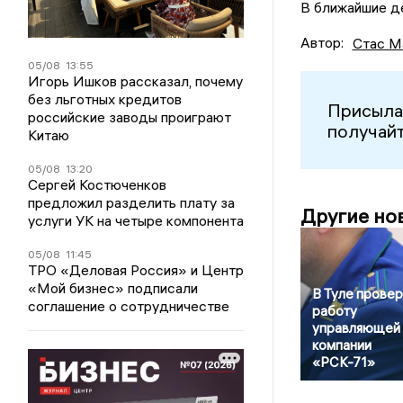
В ближайшие д
Автор:
Стас М
05/08
13:55
Игорь Ишков рассказал, почему
без льготных кредитов
Присыла
российские заводы проиграют
получайт
Китаю
05/08
13:20
Сергей Костюченков
предложил разделить плату за
Другие но
услуги УК на четыре компонента
05/08
11:45
ТРО «Деловая Россия» и Центр
«Мой бизнес» подписали
В Туле прове
соглашение о сотрудничестве
работу
управляющей
компании
«РСК-71»