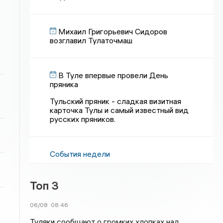
Михаил Григорьевич Сидоров
возглавил Тулаточмаш
В Туле впервые провели День
пряника
Тульский пряник - сладкая визитная
карточка Тулы и самый известный вид
русских пряников.
События недели
Топ 3
06/08
08:46
Туляки сообщают о громких хлопках над