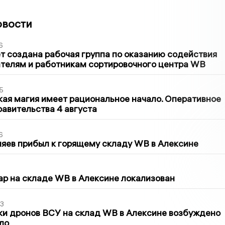
овости
6
т создана рабочая группа по оказанию содействия
телям и работникам сортировочного центра WB
5
кая магия имеет рациональное начало. Оперативное
авительства 4 августа
6
яев прибыл к горящему складу WB в Алексине
5
р на складе WB в Алексине локализован
3
ки дронов ВСУ на склад WB в Алексине возбуждено
ло