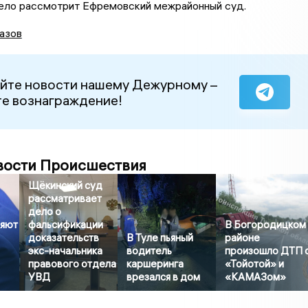
ело рассмотрит Ефремовский межрайонный суд.
азов
йте новости нашему Дежурному –
е вознаграждение!
вости Происшествия
Щёкинский суд
рассматривает
дело о
ряют
фальсификации
В Богородицком
доказательств
В Туле пьяный
районе
экс-начальника
водитель
произошло ДТП 
правового отдела
каршеринга
«Тойотой» и
УВД
врезался в дом
«КАМАЗом»