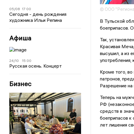
© ООО "Региона
05/08
17:00
Сегодня - день рождения
художника Ильи Репина
В Тульской обл
боеприпасов. О
Афиша
Так, установле
Красивая Меча,
высушил, а из 
употребления, 
24/10
15:00
Русская осень. Концерт
Кроме того, во
патронов, пред
Бизнес
Разрешение на 
Теперь на мужч
РФ (незаконное
средств в знач
боеприпасов к 
лет лишения св