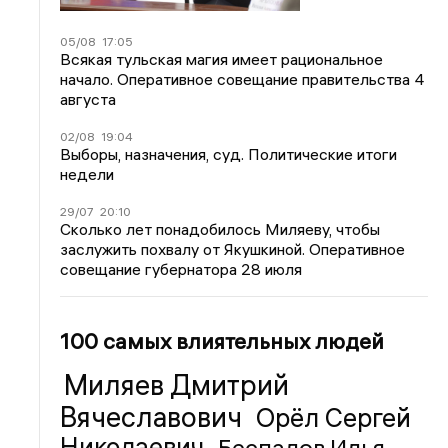
05/08
17:05
Всякая тульская магия имеет рациональное
начало. Оперативное совещание правительства 4
августа
02/08
19:04
Выборы, назначения, суд. Политические итоги
недели
29/07
20:10
Сколько лет понадобилось Миляеву, чтобы
заслужить похвалу от Якушкиной. Оперативное
совещание губернатора 28 июля
100 самых влиятельных людей
Миляев Дмитрий
Вячеславович
Орёл Сергей
Николаевич
Беспалов Илья