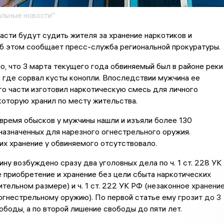
льные новости"
асти будут судить жителя за хранение наркотиков и
б этом сообщает пресс-служба региональной прокуратуры.
но, что 3 марта текущего года обвиняемый был в районе реки
 где сорвал кусты конопли. Впоследствии мужчина ее
его части изготовил наркотическую смесь для личного
которую хранил по месту жительства.
 время обысков у мужчины нашли и изъяли более 130
назначенных для нарезного огнестрельного оружия.
их хранение у обвиняемого отсутствовало.
ину возбуждено сразу два уголовных дела по ч. 1 ст. 228 УК
 приобретение и хранение без цели сбыта наркотических
ительном размере) и ч. 1 ст. 222 УК РФ (незаконное хранени
огнестрельному оружию). По первой статье ему грозит до 3
ободы, а по второй лишение свободы до пяти лет.