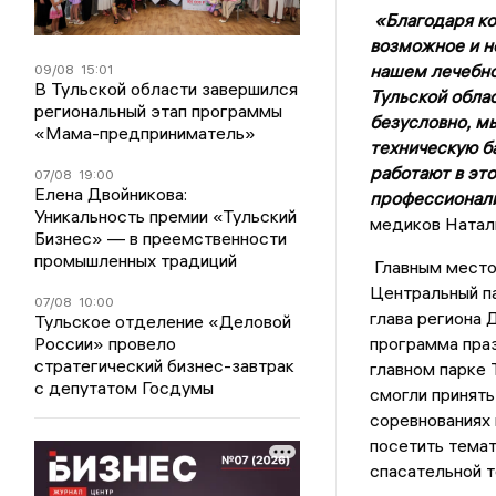
«Благодаря ко
возможное и н
нашем лечебно
09/08
15:01
В Тульской области завершился
Тульской облас
региональный этап программы
безусловно, м
«Мама-предприниматель»
техническую б
работают в это
07/08
19:00
Елена Двойникова:
профессионализ
Уникальность премии «Тульский
медиков Натал
Бизнес» — в преемственности
промышленных традиций
Главным местом
Центральный па
07/08
10:00
глава региона
Тульское отделение «Деловой
России» провело
программа праз
стратегический бизнес-завтрак
главном парке 
с депутатом Госдумы
смогли принять
соревнованиях 
посетить темат
спасательной т