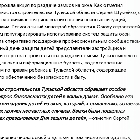
прошла акция по раздаче замков на окна. Как отметил
инистра строительства Тульской области Сергей Шумейко, 
 увеличивается риск возникновения опасных ситуаций,
нами. Региональный минстрой обратился к Союзу строителей
м популяризировать использование систем защиты окон.
ла оперативно поддержана профессиональным сообществом
ый день защиты детей представители застройщика и
истерства строительства раздали семьям Тулы комплекты
для окон и информационные буклеты, подготовленные
м по правам ребенка в Тульской области, содержащие
о обеспечению безопасности в быту.
 строительства Тульской области обращает особое
опрос безопасности детей в жилых домах. Особенно это
 выпадения детей из окон, который, к сожалению, остаетс
ых причин несчастных случаев. Замки были подарены
ах празднования Дня защиты детей», –
отметил Сергей
ичение числа семей с детьми, в том числе многодетных,