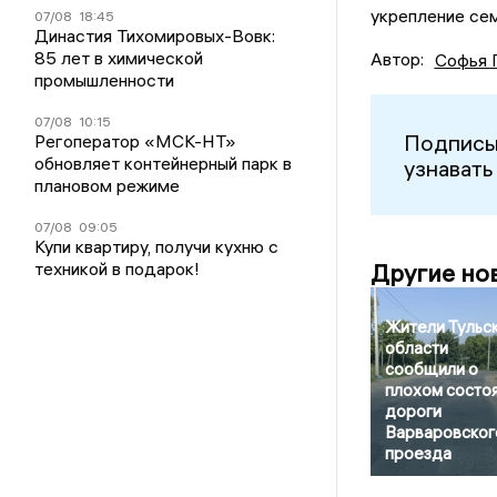
укрепление сем
07/08
18:45
Династия Тихомировых-Вовк:
85 лет в химической
Автор:
Софья 
промышленности
07/08
10:15
Подписы
Регоператор «МСК-НТ»
обновляет контейнерный парк в
узнавать
плановом режиме
07/08
09:05
Купи квартиру, получи кухню с
техникой в подарок!
Другие но
Жители Тульс
области
сообщили о
плохом состо
дороги
Варваровског
проезда