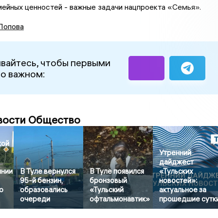
ейных ценностей - важные задачи нацпроекта «Семья».
Попова
вайтесь, чтобы первыми
 о важном:
вости Общество
кой
Утренний
дайджест
янии
В Туле вернулся
В Туле появился
«Тульских
95-й бензин,
бронзовый
новостей»:
о
образовались
«Тульский
актуальное за
очереди
офтальмонавтик»
прошедшие сутк