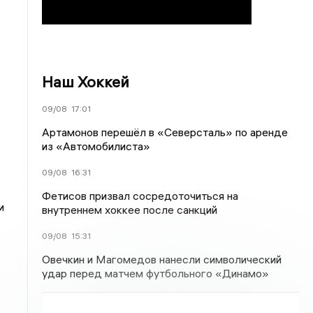
Наш Хоккей
09/08
17:01
Артамонов перешёл в «Северсталь» по аренде
из «Автомобилиста»
09/08
16:31
Фетисов призвал сосредоточиться на
и
внутреннем хоккее после санкций
09/08
15:31
Овечкин и Магомедов нанесли символический
удар перед матчем футбольного «Динамо»