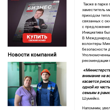
Также в парке 
заместитель м
приходом тепла
связанных с ок
с предложение
Инициатива бы
В Международн
волонтеры Мин
безопасности 
Новости компаний
Уполномоченны
рекомендации п
«Министерство
внимание на в
касается риска
одной из част
семьям в рамк
Шумейко.
Напомним, увел