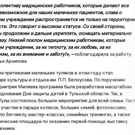
ллективу медицинских работников, которые делают все
евозможное для наших маленьких пациентов, слава о
м учреждении распространяется не только на территори
ти. Это говорит о высоком статусе. Со своей стороны,
ы продолжим и дальше укреплять, оснащать материально
азу. Низкий поклон медицинским работникам, которые
м учреждении, за их теплоту, за их любовь, за их
м, за их внимание и заботу!», –
поблагодарила за работу
ья Архипова.
 притяжения маленьких туляков в этом году стал
рк культуры и отдыха им. П.П. Белоусова. По поручению
 Дмитрия Миляева программа была разработана масштабная
днования Дня защиты детей в Тульской области. Так, в
Тулы состоялось большое мероприятие для всей семьи. Гос
 участие в параде колясок, больших семей, фотосессиях,
по беговелу, мастер-классах, семейных тренингах, а также
ические площадки по оказанию первой помощи, выставку
ехники.