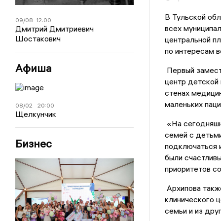
В Тульской обл
09/08
12:00
всех муниципал
Дмитрий Дмитриевич
Шостакович
центральной пл
по интересам в
Афиша
Первый замест
центр детской п
стенах медици
маленьких паци
08/02
20:00
Щелкунчик
«На сегодняшн
семей с детьми
Бизнес
подключаться и
были счастливы
приоритетов со
Архипова также
клинического 
семьи и из дру