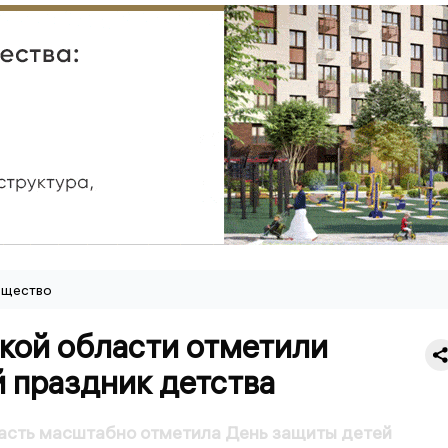
щество
ской области отметили
 праздник детства
ласть масштабно отметила День защиты детей