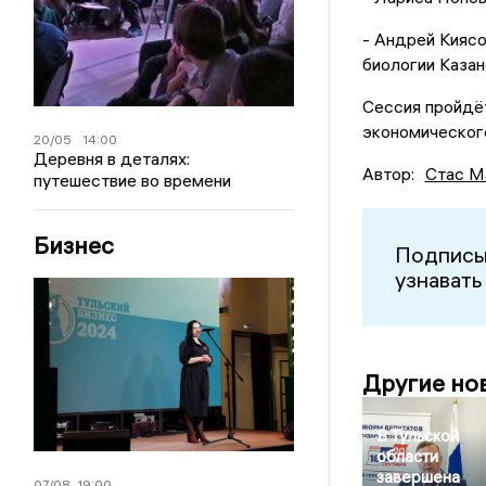
- Андрей Кияс
биологии Казан
Сессия пройдё
экономическог
20/05
14:00
Деревня в деталях:
Автор:
Стас М
путешествие во времени
Бизнес
Подписы
узнавать
Другие но
В Тульской
области
завершена
07/08
19:00