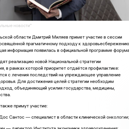
льные новости"
ьской области Дмитрий Миляев примет участие в сессии
свящённой прагматичному подходу к здоровьесбережению
ая информация появилась в официальной программе форума
дят реализацию новой Национальной стратегии
я, в рамках которой приоритет отдаётся профилактике:
тся с лечения последствий на упреждающее управление
доровья. Для достижения целей стратегии необходим
одход, объединяющий усилия государства, медицины,
ства.
также примут участие:
Дос Сантос — специалист в области клинической онкологии;
вич — директор Института экономики здравоохранения;