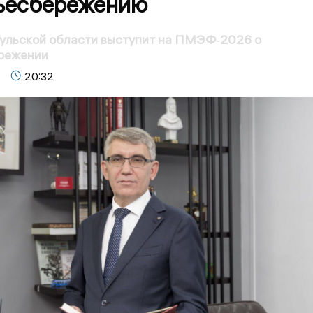
ьесбережению
Тульской области выступит на ПМЭФ‑2026 о
режении
20:32