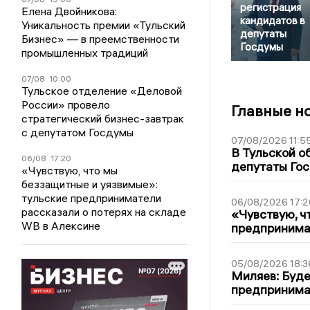
регистрация
Елена Двойникова:
кандидатов в
Уникальность премии «Тульский
депутаты
Бизнес» — в преемственности
Госдумы
промышленных традиций
07/08
10:00
Тульское отделение «Деловой
России» провело
Главные н
стратегический бизнес-завтрак
с депутатом Госдумы
07/08/2026 11:5
В Тульской о
06/08
17:20
депутаты Гос
«Чувствую, что мы
беззащитные и уязвимые»:
тульские предприниматели
06/08/2026 17:2
рассказали о потерях на складе
«Чувствую, ч
WB в Алексине
предпринимат
05/08/2026 18:3
Миляев: Буде
предпринима