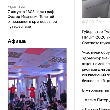
07/08
17:00
7 августа 1803 года граф
Федор Иванович Толстой
отправился в кругосветное
© ООО "Региона
путешествие
Губернатор Тул
ПМЭФ‑2026, по
Афиша
Соответствующ
Участники обсу
здравоохранени
акцент смещае
рисками для з
комплексный п
бизнеса и обще
В мероприятии 
- Алекс Питер 
- Лариса Попо