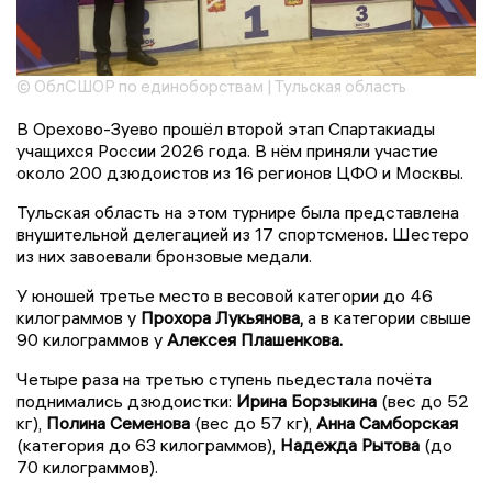
© ОблСШОР по единоборствам | Тульская область
В Орехово-Зуево прошёл второй этап Спартакиады
учащихся России 2026 года. В нём приняли участие
около 200 дзюдоистов из 16 регионов ЦФО и Москвы.
Тульская область на этом турнире была представлена
внушительной делегацией из 17 спортсменов. Шестеро
из них завоевали бронзовые медали.
У юношей третье место в весовой категории до 46
килограммов у
Прохора Лукьянова,
а в категории свыше
90 килограммов у
Алексея Плашенкова.
Четыре раза на третью ступень пьедестала почёта
поднимались дзюдоистки:
Ирина Борзыкина
(вес до 52
кг),
Полина Семенова
(вес до 57 кг),
Анна Самборская
(категория до 63 килограммов),
Надежда Рытова
(до
70 килограммов).