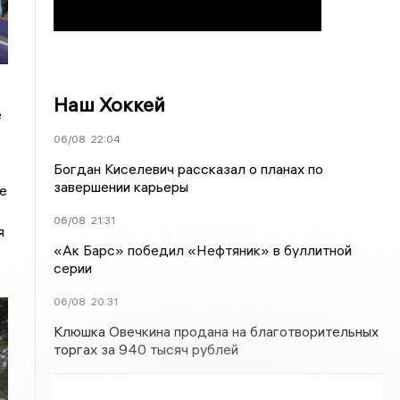
Наш Хоккей
е
06/08
22:04
Богдан Киселевич рассказал о планах по
завершении карьеры
е
06/08
21:31
я
«Ак Барс» победил «Нефтяник» в буллитной
серии
06/08
20:31
Клюшка Овечкина продана на благотворительных
торгах за 940 тысяч рублей