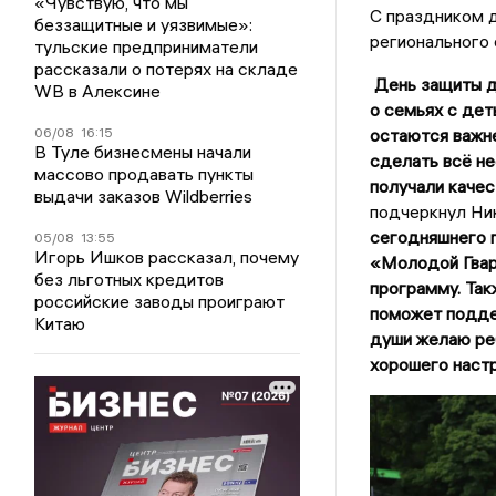
«Чувствую, что мы
С праздником д
беззащитные и уязвимые»:
регионального
тульские предприниматели
рассказали о потерях на складе
День защиты де
WB в Алексине
о семьях с дет
06/08
16:15
остаются важн
В Туле бизнесмены начали
сделать всё не
массово продавать пункты
получали качес
выдачи заказов Wildberries
подчеркнул Ни
сегодняшнего 
05/08
13:55
Игорь Ишков рассказал, почему
«Молодой Гвар
без льготных кредитов
программу. Так
российские заводы проиграют
поможет поддер
Китаю
души желаю реб
хорошего настр