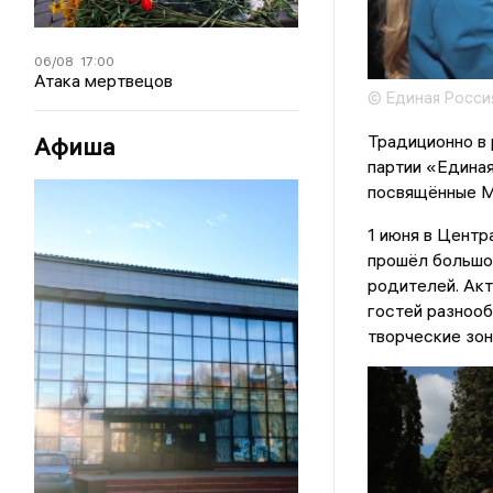
06/08
17:00
Атака мертвецов
© Единая Росси
Традиционно в
Афиша
партии «Едина
посвящённые М
1 июня в Центр
прошёл большой
родителей. Ак
гостей разнооб
творческие зон