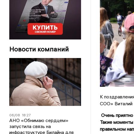
Новости компаний
К поздравлени
СОО» Виталий 
Очень приятно 
06/08
18:27
АНО «Обнимаю сердцем»
Такие моменты
запустила связь на
правильном на
инфраструктуре Билайна для