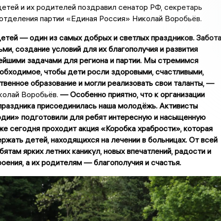
етей и их родителей поздравил сенатор РФ, секретарь
 отделения партии «Единая Россия» Николай Воробьёв.
тей — один из самых добрых и светлых праздников. Забот
ьми, создание условий для их благополучия и развития
ейшими задачами для региона и партии. Мы стремимся
обходимое, чтобы дети росли здоровыми, счастливыми,
твенное образование и могли реализовать свои таланты, —
колай Воробьёв.
— Особенно приятно, что к организации
праздника присоединилась наша молодёжь. Активисты
дии» подготовили для ребят интересную и насыщенную
же сегодня проходит акция «Коробка храбрости», которая
жать детей, находящихся на лечении в больницах. От всей
ятам ярких летних каникул, новых впечатлений, радости и
оения, а их родителям — благополучия и счастья.