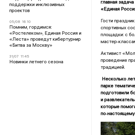
главная задача
поддержки инклюзивных
«Единая Росси
проектов
Гости праздник
05/08
16:10
Помним, гордимся:
спортивных сос
«Ростелеком», Единая Россия и
площадки: с бо
«Леста» проведут кибертурнир
мастер‑класса
«Битва за Москву»
Активист «Мол
31/07
11:45
проведение пр
Новинки летнего сезона
традицией.
Несколько лет
парке тематиче
подготовили бо
и развлекатель
которые помог
по‑настоящему 