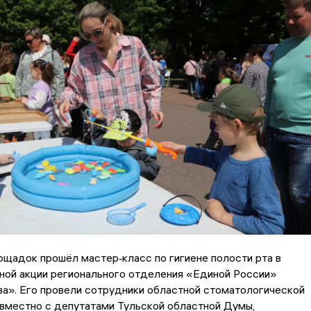
ощадок прошёл мастер‑класс по гигиене полости рта в
ной акции регионального отделения «Единой России»
а». Его провели сотрудники областной стоматологической
вместно с депутатами Тульской областной Думы,