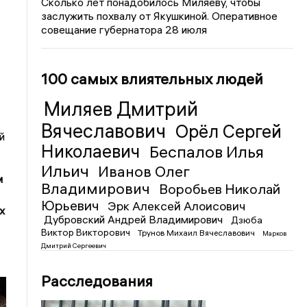
Сколько лет понадобилось Миляеву, чтобы
заслужить похвалу от Якушкиной. Оперативное
совещание губернатора 28 июля
100 самых влиятельных людей
Миляев Дмитрий
Вячеславович
Орёл Сергей
й
Николаевич
Беспалов Илья
Ильич
Иванов Олег
м
Владимирович
Воробьев Николай
Юрьевич
Эрк Алексей Алоисович
х
Дубровский Андрей Владимирович
Дзюба
Виктор Викторович
Трунов Михаил Вячеславович
Марков
Дмитрий Сергеевич
Расследования