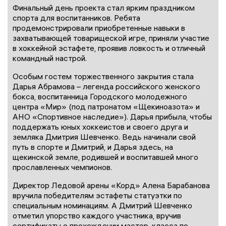
Финальный день проекта стал ярким праздником
спорта для воспитанников. Ребята
продемонстрировали приобретенные навыки в
захватывающей товарищеской игре, приняли участие
в хоккейной эстафете, проявив ловкость и отличный
командный настрой.
Особым гостем торжественного закрытия стала
Дарья Абрамова – легенда российского женского
бокса, воспитанница Городского молодежного
центра «Мир» (под патронатом «Щекиноазота» и
АНО «Спортивное наследие»). Дарья прибыла, чтобы
поддержать юных хоккеистов и своего друга и
земляка Дмитрия Шевченко. Ведь начинали свой
путь в спорте и Дмитрий, и Дарья здесь, на
щекинской земле, родившей и воспитавшей много
прославленных чемпионов.
Директор Ледовой арены «Корд» Алена Барабанова
вручила победителям эстафеты статуэтки по
специальным номинациям. А Дмитрий Шевченко
отметил упорство каждого участника, вручив
сертификаты о прохождении мастер-класса по