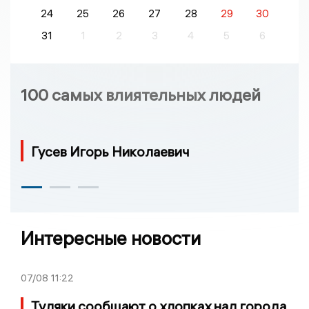
24
25
26
27
28
29
30
31
1
2
3
4
5
6
100 самых влиятельных людей
Гусев Игорь Николаевич
Интересные новости
07/08
11:22
Туляки сообщают о хлопках над города