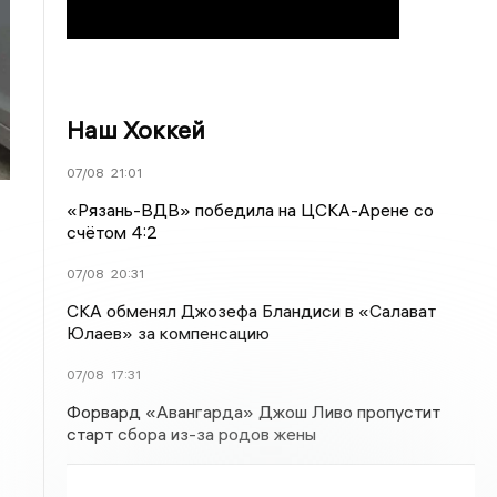
Наш Хоккей
07/08
21:01
«Рязань-ВДВ» победила на ЦСКА-Арене со
счётом 4:2
07/08
20:31
СКА обменял Джозефа Бландиси в «Салават
Юлаев» за компенсацию
07/08
17:31
Форвард «Авангарда» Джош Ливо пропустит
старт сбора из-за родов жены