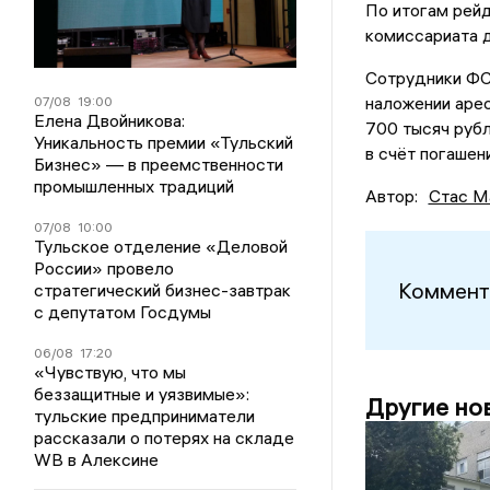
По итогам рей
комиссариата д
Сотрудники ФС
наложении арес
07/08
19:00
Елена Двойникова:
700 тысяч рубл
Уникальность премии «Тульский
в счёт погашен
Бизнес» — в преемственности
промышленных традиций
Автор:
Стас М
07/08
10:00
Тульское отделение «Деловой
России» провело
Коммент
стратегический бизнес-завтрак
с депутатом Госдумы
06/08
17:20
«Чувствую, что мы
беззащитные и уязвимые»:
Другие но
тульские предприниматели
рассказали о потерях на складе
WB в Алексине