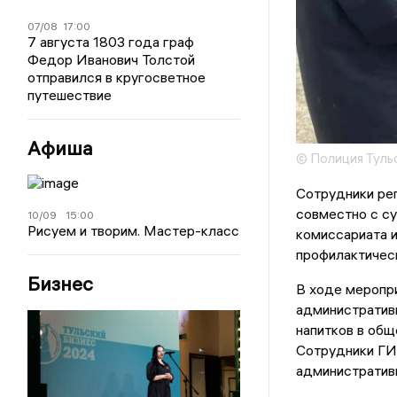
07/08
17:00
7 августа 1803 года граф
Федор Иванович Толстой
отправился в кругосветное
путешествие
Афиша
© Полиция Туль
Сотрудники ре
совместно с с
10/09
15:00
Рисуем и творим. Мастер-класс
комиссариата 
профилактичес
Бизнес
В ходе меропри
административн
напитков в общ
Сотрудники ГИ
административн