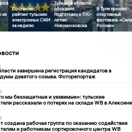
ался
Тульской области
Составлен
обсудило
В Туле прошёл
 из
рейтинг тульских
подготовку к 100-
спортивный
электронных СМИ
летию
фестиваль «Сил
за неделю
Новомосковска
России»
овости
5
бласти завершена регистрация кандидатов в
думы девятого созыва. Фоторепортаж
0
то мы беззащитные и уязвимые»: тульские
ели рассказали о потерях на складе WB в Алексине
6
т создана рабочая группа по оказанию содействия
телям и работникам сортировочного центра WB