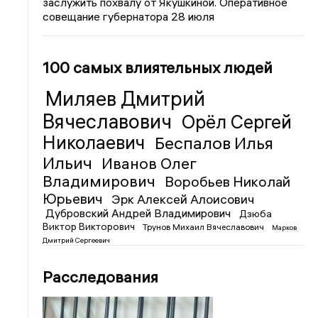
заслужить похвалу от Якушкиной. Оперативное
совещание губернатора 28 июля
100 самых влиятельных людей
Миляев Дмитрий
Вячеславович
Орёл Сергей
Николаевич
Беспалов Илья
Ильич
Иванов Олег
Владимирович
Воробьев Николай
Юрьевич
Эрк Алексей Алоисович
Дубровский Андрей Владимирович
Дзюба
Виктор Викторович
Трунов Михаил Вячеславович
Марков
Дмитрий Сергеевич
Расследования