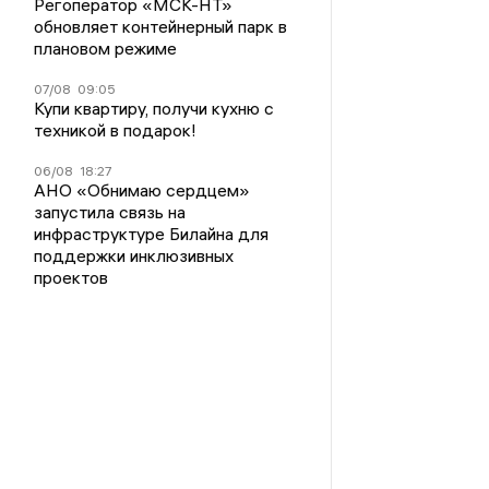
Регоператор «МСК-НТ»
обновляет контейнерный парк в
плановом режиме
07/08
09:05
Купи квартиру, получи кухню с
техникой в подарок!
06/08
18:27
АНО «Обнимаю сердцем»
запустила связь на
инфраструктуре Билайна для
поддержки инклюзивных
проектов