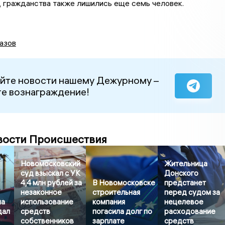
, гражданства также лишились еще семь человек.
азов
йте новости нашему Дежурному –
е вознаграждение!
вости Происшествия
Новомосковский
Жительница
суд взыскал с УК
Донского
4,4 млн рублей за
В Новомосковске
предстанет
незаконное
строительная
перед судом за
на
использование
компания
нецелевое
дал
средств
погасила долг по
расходование
собственников
зарплате
средств