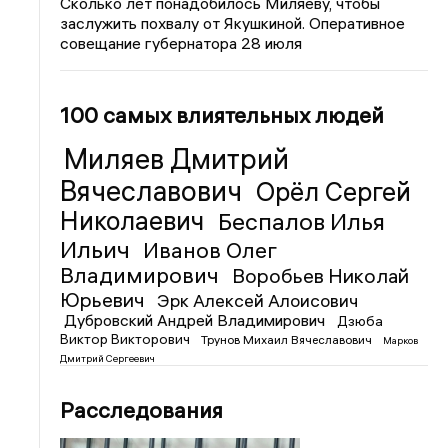
Сколько лет понадобилось Миляеву, чтобы
заслужить похвалу от Якушкиной. Оперативное
совещание губернатора 28 июля
100 самых влиятельных людей
Миляев Дмитрий
Вячеславович
Орёл Сергей
Николаевич
Беспалов Илья
Ильич
Иванов Олег
Владимирович
Воробьев Николай
Юрьевич
Эрк Алексей Алоисович
Дубровский Андрей Владимирович
Дзюба
Виктор Викторович
Трунов Михаил Вячеславович
Марков
Дмитрий Сергеевич
Расследования