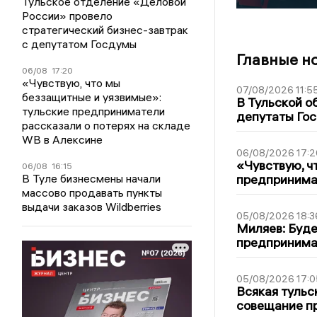
Тульское отделение «Деловой
России» провело
стратегический бизнес-завтрак
с депутатом Госдумы
Главные н
06/08
17:20
«Чувствую, что мы
07/08/2026 11:5
беззащитные и уязвимые»:
В Тульской о
тульские предприниматели
депутаты Гос
рассказали о потерях на складе
WB в Алексине
06/08/2026 17:2
«Чувствую, ч
06/08
16:15
В Туле бизнесмены начали
предпринимат
массово продавать пункты
выдачи заказов Wildberries
05/08/2026 18:3
Миляев: Буде
предпринима
05/08/2026 17:0
Всякая тульс
совещание пр