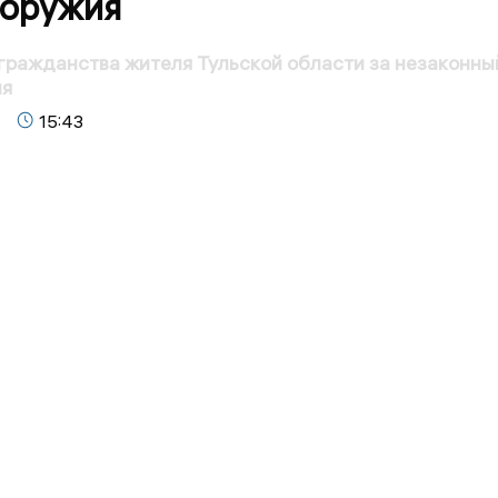
 оружия
ражданства жителя Тульской области за незаконны
ия
15:43