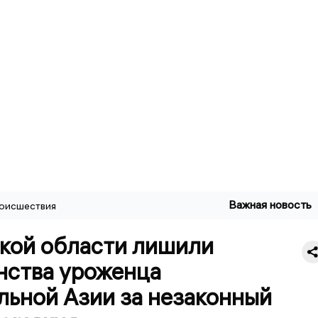
Важная новость
оисшествия
ской области лишили
нства уроженца
льной Азии за незаконный