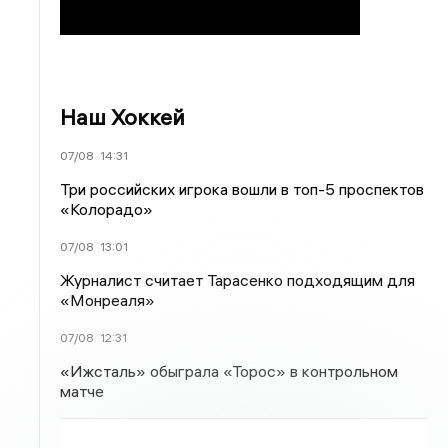
Наш Хоккей
07/08
14:31
Три российских игрока вошли в топ-5 проспектов
«Колорадо»
07/08
13:01
Журналист считает Тарасенко подходящим для
«Монреаля»
07/08
12:31
«Ижсталь» обыграла «Торос» в контрольном
матче