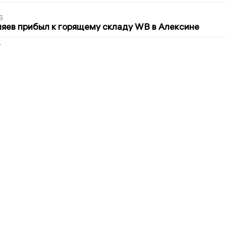
6
яев прибыл к горящему складу WB в Алексине
2