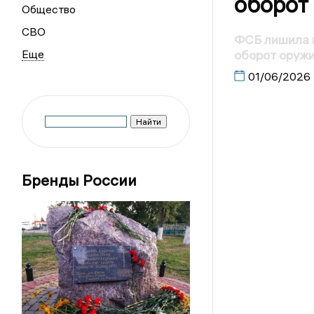
оборот
Общество
СВО
ФСБ лишила г
оборот оруж
01/06/2026
Бренды России