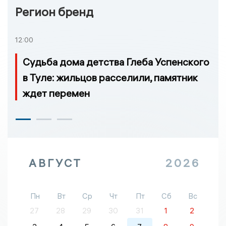
Регион бренд
12:00
Судьба дома детства Глеба Успенского
в Туле: жильцов расселили, памятник
ждет перемен
АВГУСТ
2026
Пн
Вт
Ср
Чт
Пт
Сб
Вс
27
28
29
30
31
1
2