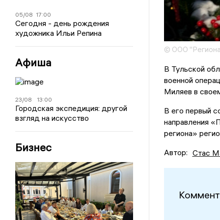
05/08
17:00
Сегодня - день рождения
художника Ильи Репина
© ООО "Региона
Афиша
В Тульской обл
военной операц
Миляев в свое
23/08
13:00
Городская экспедиция: другой
В его первый с
взгляд на искусство
направления «П
региона» регио
Бизнес
Автор:
Стас М
Коммент