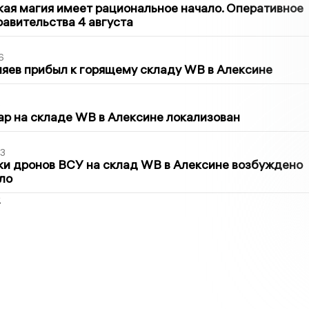
кая магия имеет рациональное начало. Оперативное
авительства 4 августа
6
яев прибыл к горящему складу WB в Алексине
5
р на складе WB в Алексине локализован
3
ки дронов ВСУ на склад WB в Алексине возбуждено
ло
2