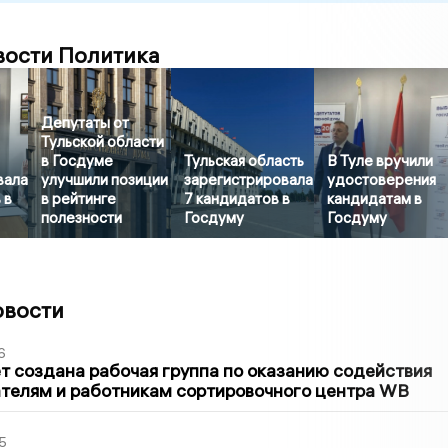
вости Политика
Депутаты от
Тульской области
в Госдуме
Тульская область
В Туле вручили
вала
улучшили позиции
зарегистрировала
удостоверения
 в
в рейтинге
7 кандидатов в
кандидатам в
полезности
Госдуму
Госдуму
овости
6
т создана рабочая группа по оказанию содействия
телям и работникам сортировочного центра WB
5