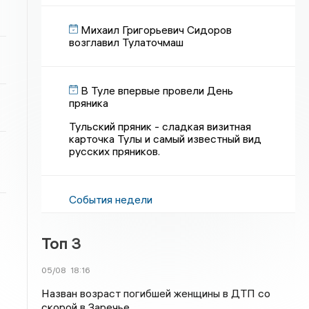
Михаил Григорьевич Сидоров
возглавил Тулаточмаш
В Туле впервые провели День
пряника
Тульский пряник - сладкая визитная
карточка Тулы и самый известный вид
русских пряников.
События недели
Топ 3
05/08
18:16
Назван возраст погибшей женщины в ДТП со
скорой в Заречье