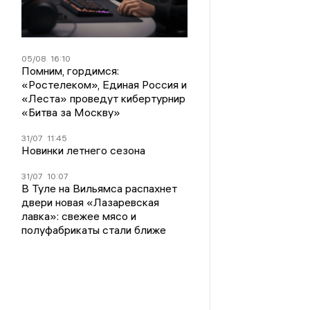
05/08
16:10
Помним, гордимся:
«Ростелеком», Единая Россия и
«Леста» проведут кибертурнир
«Битва за Москву»
31/07
11:45
Новинки летнего сезона
31/07
10:07
В Туле на Вильямса распахнет
двери новая «Лазаревская
лавка»: свежее мясо и
полуфабрикаты стали ближе