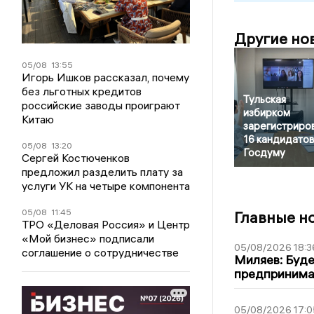
Другие но
05/08
13:55
Игорь Ишков рассказал, почему
без льготных кредитов
Тульская
российские заводы проиграют
избирком
Китаю
зарегистриро
16 кандидатов
05/08
13:20
Госдуму
Сергей Костюченков
предложил разделить плату за
услуги УК на четыре компонента
05/08
11:45
Главные н
ТРО «Деловая Россия» и Центр
«Мой бизнес» подписали
05/08/2026 18:3
соглашение о сотрудничестве
Миляев: Буде
предпринима
05/08/2026 17:0