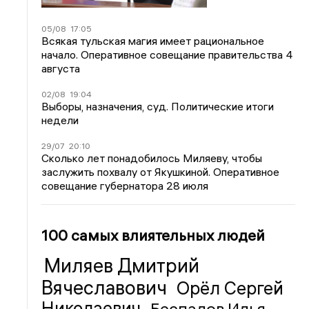
05/08
17:05
Всякая тульская магия имеет рациональное
начало. Оперативное совещание правительства 4
августа
02/08
19:04
Выборы, назначения, суд. Политические итоги
недели
29/07
20:10
Сколько лет понадобилось Миляеву, чтобы
заслужить похвалу от Якушкиной. Оперативное
совещание губернатора 28 июля
100 самых влиятельных людей
Миляев Дмитрий
Вячеславович
Орёл Сергей
Николаевич
Беспалов Илья