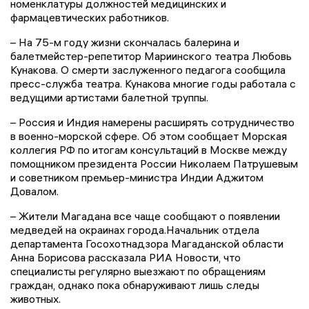
номенклатуры должностей медицинских и
фармацевтических работников.
– На 75-м году жизни скончалась балерина и
балетмейстер-репетитор Мариинского театра Любовь
Кунакова. О смерти заслуженного педагога сообщила
пресс-служба театра. Кунакова многие годы работала с
ведущими артистами балетной труппы.
– Россия и Индия намерены расширять сотрудничество
в военно-морской сфере. Об этом сообщает Морская
коллегия РФ по итогам консультаций в Москве между
помощником президента России Николаем Патрушевым
и советником премьер-министра Индии Аджитом
Довалом.
– Жители Магадана все чаще сообщают о появлении
медведей на окраинах города.Начальник отдела
департамента Госохотнадзора Магаданской области
Анна Борисова рассказала РИА Новости, что
специалисты регулярно выезжают по обращениям
граждан, однако пока обнаруживают лишь следы
животных.