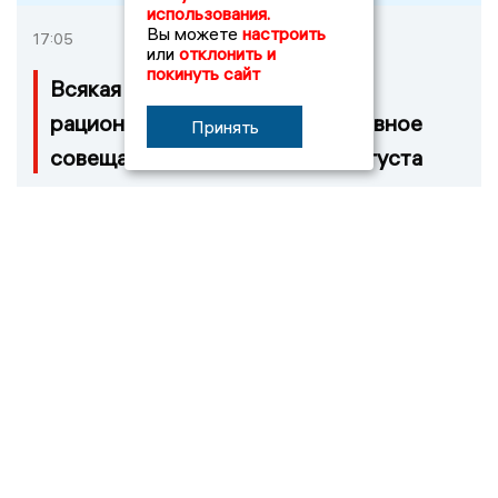
использования.
Вы можете
настроить
17:05
или
отклонить и
покинуть сайт
Всякая тульская магия имеет
рациональное начало. Оперативное
Принять
совещание правительства 4 августа
Новости СМИ2
Регион бренд
13:00
«Артефакты» вечности: в Туле