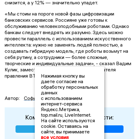
снизится, а у 12% — значительно упадет.
«Мы стоим на пороге новой фазы цифровизации
банковских сервисов. Россияне уже готовы к
обслуживанию человекоподобными роботами. Однако
банкам следует внедрять их разумно. Здесь можно
провести параллель с использованием искусственного
интеллекта: нужно не заменять людей полностью, а
создавать гибридную модель, где роботы возьмут на
себя рутину, а сотрудники — более сложные,
творческие и индивидуальные задачи», - сказал Вадим
Кулик, заместитель президента – председателя
правления ВТБ.
Нажимая кнопку вы
даете согласие на
обработку персональных
данных
Автор:
Софья Попова
с использованием
интернет-сервиса
Яндекс.Метрика,
top.mail.ru, LiveInternet.
Комментируйте наши новости:
На сайте используются
cookie. Оставаясь на
сайте, вы принимаете
все условия