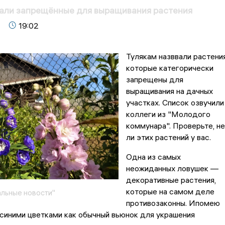
вали запрещённые для выращивания растения
19:02
Тулякам назввали растения
которые категорически
запрещены для
выращивания на дачных
участках. Список озвучили
коллеги из "Молодого
коммунара". Проверьте, не
ли этих растений у вас.
Одна из самых
неожиданных ловушек —
декоративные растения,
которые на самом деле
льные новости"
противозаконны. Ипомею
синими цветками как обычный вьюнок для украшения