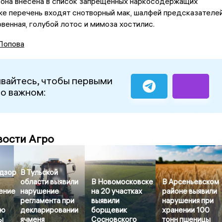
 она внесена в список запрещенных наркосодержащих
 же перечень входят снотворный мак, шалфей предсказателей
венная, голубой лотос и мимоза хостилис.
Попова
вайтесь, чтобы первыми
 о важном:
вости Агро
дзор
В Тульской
области выявили
В Новомосковске
В Арсеньевском
ение
нарушение
на 20 участках
районе выявили
регламента при
выявили
нарушения при
лю
декларировании
борщевик
хранении 100
ы
ячменя
Сосновского
тонн пшеницы