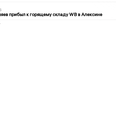
6
яев прибыл к горящему складу WB в Алексине
2