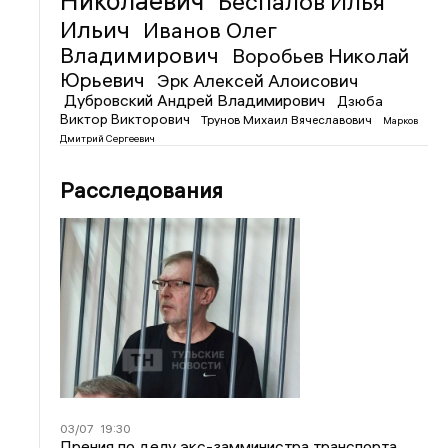
Николаевич
Беспалов Илья
Ильич
Иванов Олег
Владимирович
Воробьев Николай
Юрьевич
Эрк Алексей Алоисович
Дубровский Андрей Владимирович
Дзюба
Виктор Викторович
Трунов Михаил Вячеславович
Марков
Дмитрий Сергеевич
Расследования
03/07
19:30
Прения по делу экс-замминистра транспорта