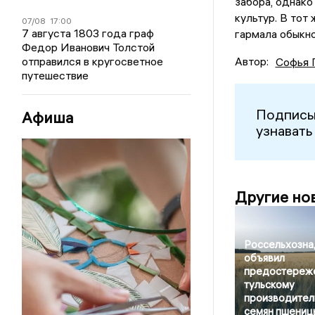
забора, однако
культур. В тот
07/08
17:00
7 августа 1803 года граф
гармала обыкно
Федор Иванович Толстой
отправился в кругосветное
Автор:
Софья 
путешествие
Подписы
Афиша
узнавать
Другие но
Россельхозна
объявил
предостереж
тульскому
производите
семян пшениц