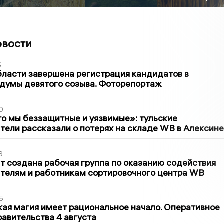
овости
5
бласти завершена регистрация кандидатов в
думы девятого созыва. Фоторепортаж
0
то мы беззащитные и уязвимые»: тульские
ели рассказали о потерях на складе WB в Алексине
6
т создана рабочая группа по оказанию содействия
телям и работникам сортировочного центра WB
5
кая магия имеет рациональное начало. Оперативное
авительства 4 августа