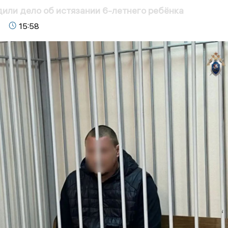
дили дело об истязании 6-летнего ребёнка
15:58