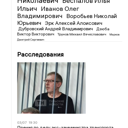
Николаевич
Беспалов Илья
Ильич
Иванов Олег
Владимирович
Воробьев Николай
Юрьевич
Эрк Алексей Алоисович
Дубровский Андрей Владимирович
Дзюба
Виктор Викторович
Трунов Михаил Вячеславович
Марков
Дмитрий Сергеевич
Расследования
03/07
19:30
Прения по делу экс-замминистра транспорта