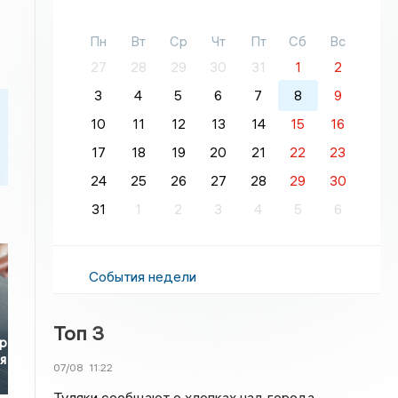
Пн
Вт
Ср
Чт
Пт
Сб
Вс
27
28
29
30
31
1
2
3
4
5
6
7
8
9
10
11
12
13
14
15
16
17
18
19
20
21
22
23
24
25
26
27
28
29
30
31
1
2
3
4
5
6
События недели
Топ 3
р
я
07/08
11:22
Туляки сообщают о хлопках над города