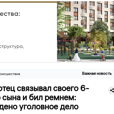
Важная новость
оисшествия
отец связывал своего 6-
 сына и бил ремнем:
дено уголовное дело