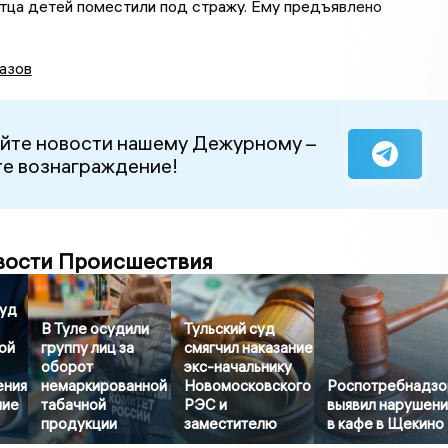
тца детей поместили под стражу. Ему предъявлено
азов
йте новости нашему Дежурному –
е вознаграждение!
вости Происшествия
суд
В Туле осудили
Тульский суд
ой
группу лиц за
смягчил наказание
оборот
экс-начальнику
ения
немаркированной
Новомосковского
Роспотребнадзо
ние
табачной
РЭС и
выявил нарушени
продукции
заместителю
в кафе в Щекино