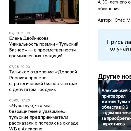
А 39-летнего о
обвинения.
Автор:
Стас М
07/08
19:00
Елена Двойникова:
Присыла
Уникальность премии «Тульский
получайт
Бизнес» — в преемственности
промышленных традиций
07/08
10:00
Тульское отделение «Деловой
Другие но
России» провело
стратегический бизнес-завтрак
с депутатом Госдумы
Алексинский 
приговорил
06/08
17:20
жителя Тульск
«Чувствую, что мы
области к 3,6
беззащитные и уязвимые»:
годам заключ
тульские предприниматели
за приобрете
рассказали о потерях на складе
наркотиков
WB в Алексине