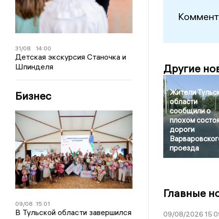
Коммент
31/08
14:00
Детская экскурсия Станочка и
Другие но
Шпинделя
Жители Тульс
Бизнес
области
сообщили о
плохом состо
дороги
Варваровског
проезда
Главные н
09/08
15:01
В Тульской области завершился
09/08/2026 15:0