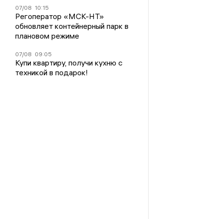
07/08
10:15
Регоператор «МСК-НТ»
обновляет контейнерный парк в
плановом режиме
07/08
09:05
Купи квартиру, получи кухню с
техникой в подарок!