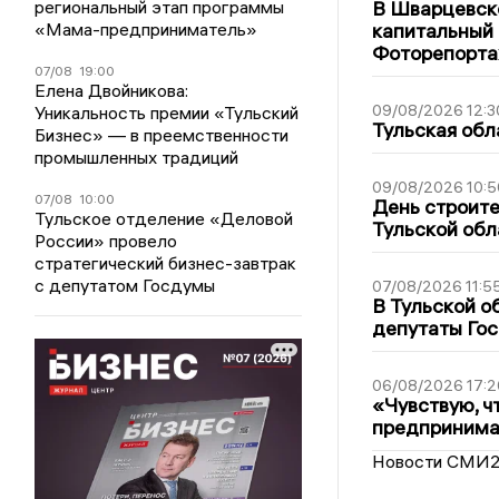
региональный этап программы
В Шварцевско
«Мама-предприниматель»
капитальный 
Фоторепорт
07/08
19:00
Елена Двойникова:
09/08/2026 12:3
Уникальность премии «Тульский
Тульская обл
Бизнес» — в преемственности
промышленных традиций
09/08/2026 10:5
07/08
10:00
День строите
Тульское отделение «Деловой
Тульской обл
России» провело
стратегический бизнес-завтрак
с депутатом Госдумы
07/08/2026 11:5
В Тульской о
депутаты Гос
06/08/2026 17:2
«Чувствую, ч
предпринимат
Новости СМИ