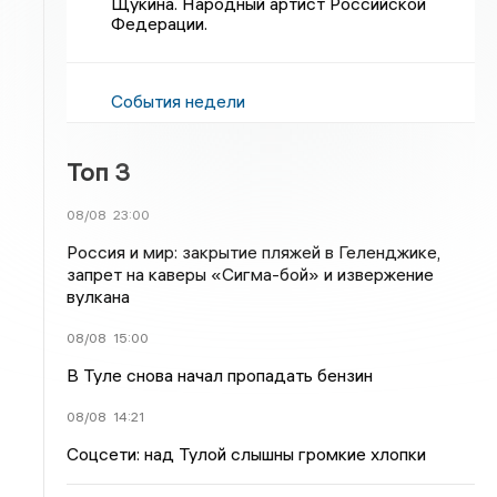
Щукина. Народный артист Российской
Федерации.
События недели
Топ 3
08/08
23:00
Россия и мир: закрытие пляжей в Геленджике,
запрет на каверы «Сигма-бой» и извержение
вулкана
08/08
15:00
В Туле снова начал пропадать бензин
08/08
14:21
Соцсети: над Тулой слышны громкие хлопки