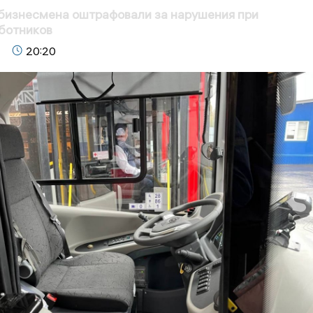
бизнесмена оштрафовали за нарушения при
ботников
20:20