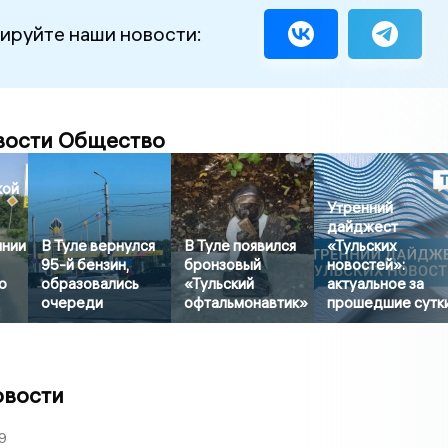
ируйте наши новости:
вости Общество
кой
Утренний
дайджест
янии
В Туле вернулся
В Туле появился
«Тульских
95-й бензин,
бронзовый
новостей»:
о
образовались
«Тульский
актуальное за
очереди
офтальмонавтик»
прошедшие сутк
овости
9