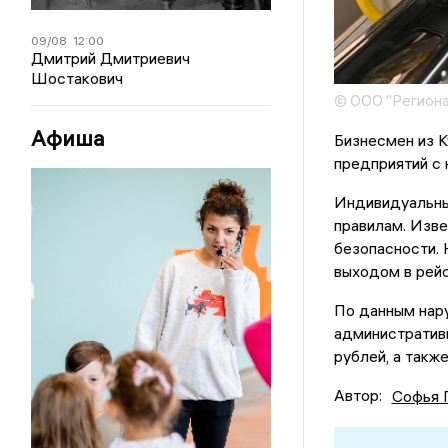
09/08
12:00
Дмитрий Дмитриевич
Шостакович
© ООО "Региона
Афиша
Бизнесмен из 
предприятий с 
Индивидуальны
правилам. Изве
безопасности. 
выходом в рейс
По данным нар
административн
рублей, а такж
Автор:
Софья 