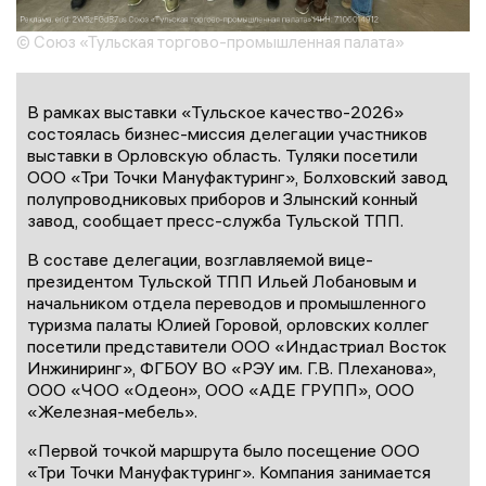
© Союз «Тульская торгово-промышленная палата»
В рамках выставки «Тульское качество-2026»
состоялась бизнес-миссия делегации участников
выставки в Орловскую область. Туляки посетили
ООО «Три Точки Мануфактуринг», Болховский завод
полупроводниковых приборов и Злынский конный
завод, сообщает пресс-служба Тульской ТПП.
В составе делегации, возглавляемой вице-
президентом Тульской ТПП Ильей Лобановым и
начальником отдела переводов и промышленного
туризма палаты Юлией Горовой, орловских коллег
посетили представители ООО «Индастриал Восток
Инжиниринг», ФГБОУ ВО «РЭУ им. Г.В. Плеханова»,
ООО «ЧОО «Одеон», ООО «АДЕ ГРУПП», ООО
«Железная-мебель».
«Первой точкой маршрута было посещение ООО
«Три Точки Мануфактуринг». Компания занимается