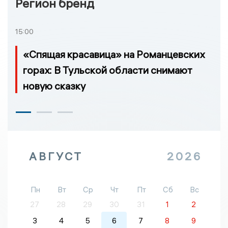
Регион бренд
15:00
«Спящая красавица» на Романцевских
горах: В Тульской области снимают
новую сказку
АВГУСТ
2026
Пн
Вт
Ср
Чт
Пт
Сб
Вс
27
28
29
30
31
1
2
3
4
5
6
7
8
9