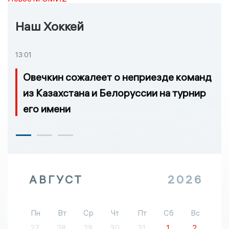
Наш Хоккей
13:01
Овечкин сожалеет о неприезде команд
из Казахстана и Белоруссии на турнир
его имени
АВГУСТ
2026
Пн
Вт
Ср
Чт
Пт
Сб
Вс
27
28
29
30
31
1
2