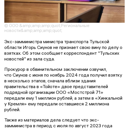
© ООО &amp;amp;amp;quot;Региональные
новости&amp;amp;amp;quot;
Экс-замминистра министра транспорта Тульской
области Игорь Сиунов не признает свою вину по делу о
взятках. Об этом сообщает корреспондент "Тульских
новостей" из зала суда.
Прокурор в обвинительном заключении озвучил,
что Сиунов с июня по ноябрь 2024 года получил взятку
в несколько этапов, сначала вблизи здания
правительства в «Тойоте» двое представителей
подрядной организации ООО «Мостстрой 71»
передали ему 1 миллион рублей, а затем в «Хинкальной
у Кремля» ему передали оставшиеся 2 миллиона
рублей.
Также из материалов дела следует что экс-
замминистра в период с июля по август 2023 года