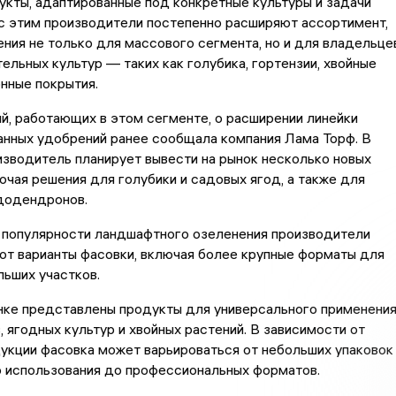
кты, адаптированные под конкретные культуры и задачи
 с этим производители постепенно расширяют ассортимент,
ния не только для массового сегмента, но и для владельце
ельных культур — таких как голубика, гортензии, хвойные
онные покрытия.
, работающих в этом сегменте, о расширении линейки
анных удобрений ранее сообщала компания Лама Торф. В
зводитель планирует вывести на рынок несколько новых
ючая решения для голубики и садовых ягод, а также для
ододендронов.
 популярности ландшафтного озеленения производители
ют варианты фасовки, включая более крупные форматы для
ьших участков.
нке представлены продукты для универсального применения
в, ягодных культур и хвойных растений. В зависимости от
укции фасовка может варьироваться от небольших упаковок
о использования до профессиональных форматов.