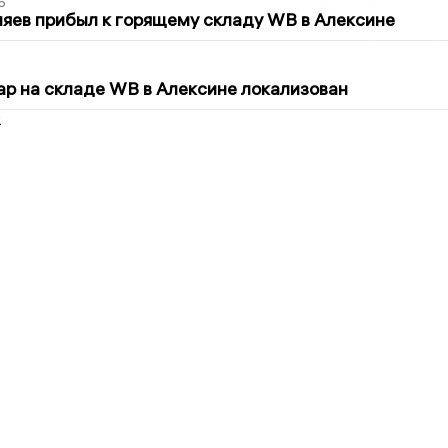
6
яев прибыл к горящему складу WB в Алексине
5
р на складе WB в Алексине локализован
2