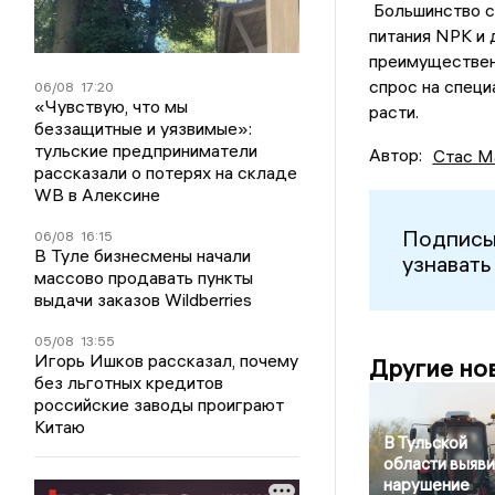
Большинство с
питания NPK и
преимущественн
спрос на специ
06/08
17:20
«Чувствую, что мы
расти.
беззащитные и уязвимые»:
тульские предприниматели
Автор:
Стас М
рассказали о потерях на складе
WB в Алексине
Подписы
06/08
16:15
В Туле бизнесмены начали
узнавать
массово продавать пункты
выдачи заказов Wildberries
05/08
13:55
Игорь Ишков рассказал, почему
Другие но
без льготных кредитов
российские заводы проиграют
Китаю
В Тульской
области выяв
нарушение