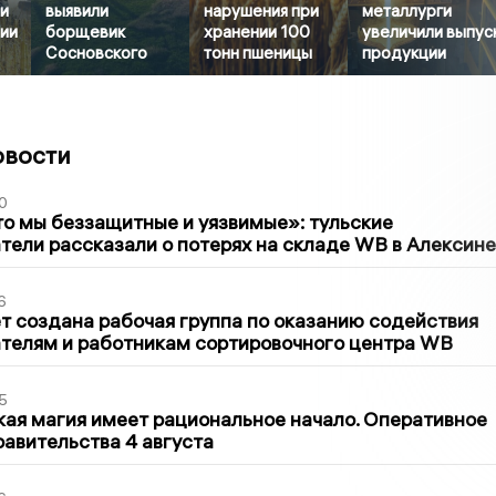
и
выявили
нарушения при
металлурги
ии
борщевик
хранении 100
увеличили выпус
Сосновского
тонн пшеницы
продукции
овости
0
то мы беззащитные и уязвимые»: тульские
ели рассказали о потерях на складе WB в Алексине
6
т создана рабочая группа по оказанию содействия
телям и работникам сортировочного центра WB
5
кая магия имеет рациональное начало. Оперативное
авительства 4 августа