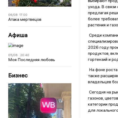
выбирают проду
ухода. В связи
предлагая реше
06/08
17:00
более требоват
Атака мертвецов
растения и газ
Афиша
Среди компаний
специализиров
2026 году прои
продуктов, вкл
05/06
20:40
гортензий и р
Моя Последняя любовь
На фоне роста
Бизнес
также расширя
владельцев бол
Сегодня на ры
газонов, цвето
категории прод
для локальног