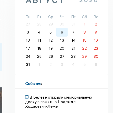
АВГУСТ
2026
Пн
Вт
Ср
Чт
Пт
Сб
Вс
т
27
28
29
30
31
1
2
3
4
5
6
7
8
9
10
11
12
13
14
15
16
17
18
19
20
21
22
23
24
25
26
27
28
29
30
31
1
2
3
4
5
6
События
:
В Белёве открыли мемориальную
доску в память о Надежде
Ходасевич-Леже