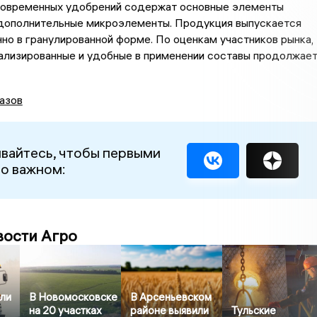
овременных удобрений содержат основные элементы
 дополнительные микроэлементы. Продукция выпускается
о в гранулированной форме. По оценкам участников рынка,
ализированные и удобные в применении составы продолжае
азов
вайтесь, чтобы первыми
 о важном:
вости Агро
или
В Новомосковске
В Арсеньевском
на 20 участках
районе выявили
Тульские