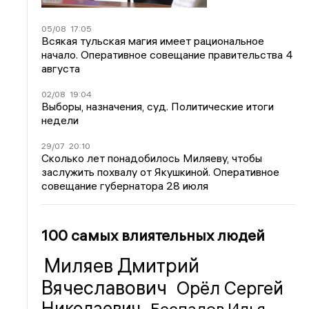
05/08
17:05
Всякая тульская магия имеет рациональное
начало. Оперативное совещание правительства 4
августа
02/08
19:04
Выборы, назначения, суд. Политические итоги
недели
29/07
20:10
Сколько лет понадобилось Миляеву, чтобы
заслужить похвалу от Якушкиной. Оперативное
совещание губернатора 28 июля
100 самых влиятельных людей
Миляев Дмитрий
Вячеславович
Орёл Сергей
Николаевич
Беспалов Илья