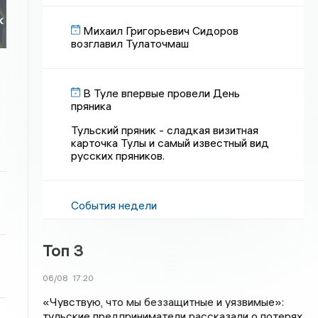
к
Михаил Григорьевич Сидоров
возглавил Тулаточмаш
В Туле впервые провели День
пряника
Тульский пряник - сладкая визитная
карточка Тулы и самый известный вид
русских пряников.
События недели
Топ 3
06/08
17:20
«Чувствую, что мы беззащитные и уязвимые»:
тульские предприниматели рассказали о потерях