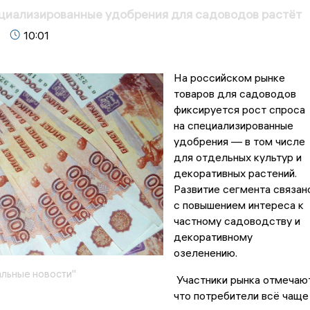
циализированные удобрения для садоводов растёт
10:01
На российском рынке
товаров для садоводов
фиксируется рост спроса
на специализированные
удобрения — в том числе
для отдельных культур и
декоративных растений.
Развитие сегмента связан
с повышением интереса к
частному садоводству и
декоративному
озеленению.
льные новости"
Участники рынка отмечают
что потребители всё чаще