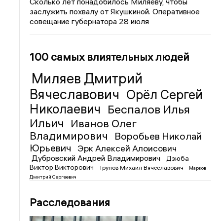
Сколько лет понадобилось Миляеву, чтобы
заслужить похвалу от Якушкиной. Оперативное
совещание губернатора 28 июля
100 самых влиятельных людей
Миляев Дмитрий
Вячеславович
Орёл Сергей
Николаевич
Беспалов Илья
Ильич
Иванов Олег
Владимирович
Воробьев Николай
Юрьевич
Эрк Алексей Алоисович
Дубровский Андрей Владимирович
Дзюба
Виктор Викторович
Трунов Михаил Вячеславович
Марков
Дмитрий Сергеевич
Расследования