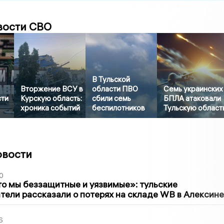
вости СВО
В Тульской
Вторжение ВСУ в
области ПВО
Семь украинских
сти
Курскую область:
сбили семь
БПЛА атаковали
хроника событий
беспилотников
Тульскую област
овости
0
то мы беззащитные и уязвимые»: тульские
ели рассказали о потерях на складе WB в Алексине
6