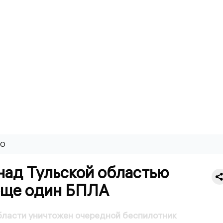
ВО
над Тульской областью
еще один БПЛА
бласти уничтожен очередной беспилотник