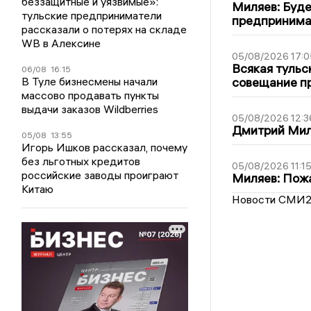
беззащитные и уязвимые»:
Миляев: Буде
тульские предприниматели
предпринима
рассказали о потерях на складе
WB в Алексине
05/08/2026 17:0
Всякая тульс
06/08
16:15
совещание пр
В Туле бизнесмены начали
массово продавать пункты
выдачи заказов Wildberries
05/08/2026 12:3
Дмитрий Мил
05/08
13:55
Игорь Ишков рассказал, почему
без льготных кредитов
05/08/2026 11:1
российские заводы проиграют
Миляев: Пожа
Китаю
Новости СМИ