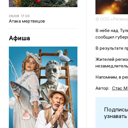
06/08
17:00
© ООО «Регион
Атака мертвецов
В небе над Тул
сообщил губер
Афиша
В результате 
Жителей регио
незамедлитель
Напомним, в ре
Автор:
Стас М
Подписы
узнавать