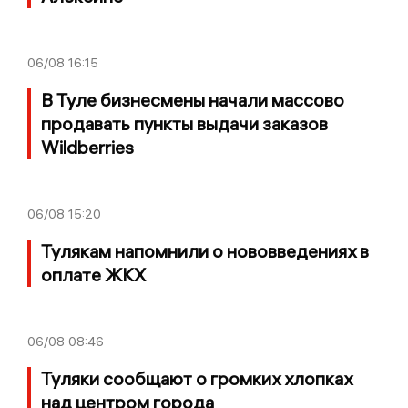
06/08
16:15
В Туле бизнесмены начали массово
продавать пункты выдачи заказов
Wildberries
06/08
15:20
Тулякам напомнили о нововведениях в
оплате ЖКХ
06/08
08:46
Туляки сообщают о громких хлопках
над центром города