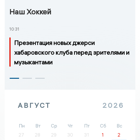
Наш Хоккей
10:31
Презентация новых джерси
хабаровского клуба перед зрителями и
музыкантами
АВГУСТ
2026
Пн
Вт
Ср
Чт
Пт
Сб
Вс
27
28
29
30
31
1
2