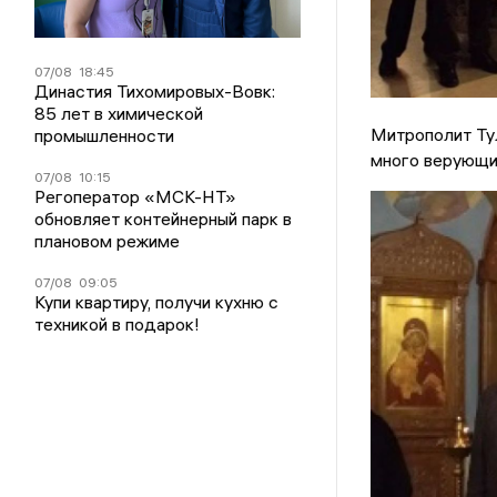
07/08
18:45
Династия Тихомировых-Вовк:
85 лет в химической
Митрополит Тул
промышленности
много верующих
07/08
10:15
Регоператор «МСК-НТ»
обновляет контейнерный парк в
плановом режиме
07/08
09:05
Купи квартиру, получи кухню с
техникой в подарок!