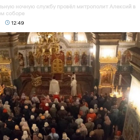
льную ночную службу провёл митрополит Алексий в
м соборе
12:49