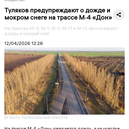
Туляков предупреждают о дожде и
мокром снеге на трассе М‑4 «Дон»
На трассах М-4, М-1, М-3, М-11 и М-12 прогнозируют
дождь и мокрый снег
12/04/2026
12:26
© Фото: Региональные новости
На трассе М‑4 «Дон» ожидается дождь, а на участке