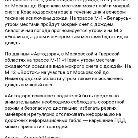
от Москвы до Воронежа местами может пойти мокрый
снег; в Краснодарском крае в течение дня и вечером
также не исключены дожди. На трассе М‑1 «Беларусь»
утром местами пройдут мокрый снег с дождём.
Аналогичная погода прогнозируется утром и на М‑3
«Украина», а днём и вечером там местами будет идти
дождь.
По данным «Автодора», в Московской и Тверской
областях на трассе М‑11 «Нева» утром местами
ожидаются осадки в виде мокрого снега с дождём. На
М‑12 «Восток» на участке от Московской до
Нижегородской области утром также не исключены
дождь и мокрый снег.
«Автодор» призывает водителей быть предельно
внимательными: необходимо соблюдать скоростной
режим и безопасную дистанцию, избегать резких
манёвров и регулярно отслеживать информацию на
дорожных информационных табло — нарушение ПДД
может привести к трагедии.
Автор:
Андрей Марков