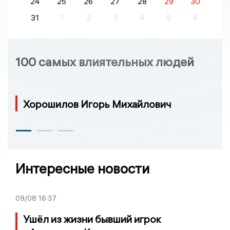
24
25
26
27
28
29
30
31
1
2
3
4
5
6
100 самых влиятельных людей
Хорошилов Игорь Михайлович
Интересные новости
09/08
16:37
Ушёл из жизни бывший игрок