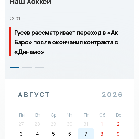
Наш Хоккей
23:01
Гусев рассматривает переход в «Ак
Барс» после окончания контракта с
«Динамо»
АВГУСТ
2026
Пн
Вт
Ср
Чт
Пт
Сб
Вс
27
28
29
30
31
1
2
3
4
5
6
7
8
9