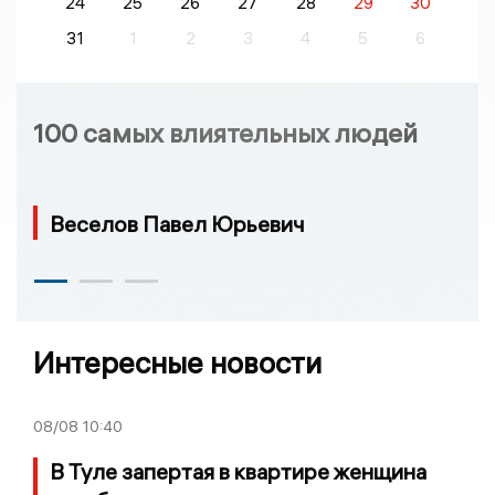
24
25
26
27
28
29
30
31
1
2
3
4
5
6
100 самых влиятельных людей
Веселов Павел Юрьевич
Интересные новости
08/08
10:40
В Туле запертая в квартире женщина