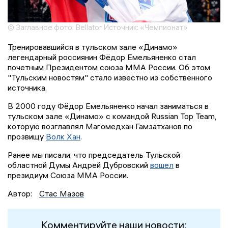
© Заглавное фото: Bellator Источник: «Чемпионат»
Тренировавшийся в тульском зале «Динамо»
легендарный россиянин Фёдор Емельяненко стал
почетным Президентом союза ММА России. Об этом
"Тульским новостям" стало известно из собственного
источника.
В 2000 году Фёдор Емельяненко начал заниматься в
тульском зале «Динамо» с командой Russian Top Team,
которую возглавлял Магомедхан Гамзатханов по
прозвищу
Волк Хан
.
Ранее мы писали, что председатель Тульской
областной Думы Андрей Дубровский
вошел
в
президиум Союза ММА России.
Автор:
Стас Мазов
Комментируйте наши новости: