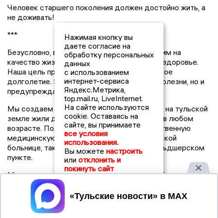
Человек старшего поколения должен достойно жить, а
не доживать!
***
Нажимая кнопку вы
даете согласие на
Безусловно, важнейшим фактором, влияющим на
обработку персональных
качество жизни людей, было и остается их здоровье.
данных
Наша цель простая и понятная – это здоровое
с использованием
интернет-сервиса
долголетие. Это значит не только лечить болезни, но и
Яндекс.Метрика,
предупреждать их.
top.mail.ru, LiveInternet.
На сайте используются
Мы создаем условия для того, чтобы люди на тульской
cookie. Оставаясь на
земле жили долго и оставались активными в любом
сайте, вы принимаете
возрасте. Получали своевременную, качественную
все условия
медицинскую помощь как в крупной городской
использования.
больнице, так и в небольшом сельском фельдшерском
Вы можете
настроить
пункте.
или
отклонить и
покинуть сайт
Мы ремонтируем поликлиники, строим ФАПы,
амбулатории, оснащаем их современным медицинским
Принять
оборудованием и транспортом.
В этом году в Новомосковске приступим к