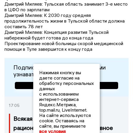
Дмитрий Миляев: Тульская область занимает 3-е место
в ЦФО по зарплатам
Дмитрий Миляев: К 2030 году средняя
продолжительность жизни в Тульской области должна
составить 78 лет
Дмитрий Миляев: Концепция развития Тульской
набережной будет готова до конца года
Проектирование новой больницы скорой медицинской
помощи в Туле завершится к концу года
Подписывайтесь, чтобы первыми
Нажимая кнопку вы
узнавать о важном:
даете согласие на
обработку персональных
данных
с использованием
интернет-сервиса
Яндекс.Метрика,
17:05
top.mail.ru, LiveInternet.
На сайте используются
Всякая тульская магия имеет
cookie. Оставаясь на
сайте, вы принимаете
рациональное начало. Оперативное
все условия