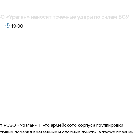
О «Ураган» наносит точечные удары по силам ВСУ
19:00
т РСЗО «Ураган» 11-го армейского корпуса группировки
ивно поразил временные и опорные пункты, а также позици