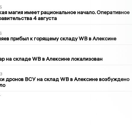
5
кая магия имеет рациональное начало. Оперативное
авительства 4 августа
6
яев прибыл к горящему складу WB в Алексине
5
р на складе WB в Алексине локализован
3
ки дронов ВСУ на склад WB в Алексине возбуждено
ло
2