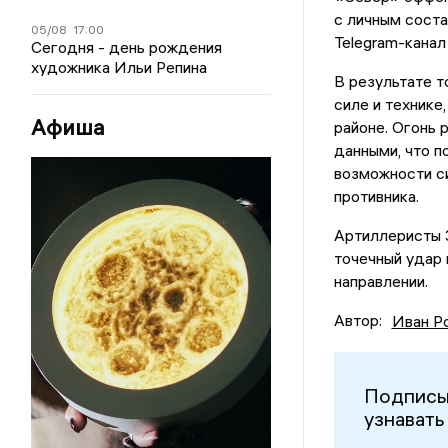
с личным сост
05/08
17:00
Telegram-кана
Сегодня - день рождения
художника Ильи Репина
В результате т
силе и технике
Афиша
районе. Огонь
данными, что 
возможности с
противника.
Артиллеристы 
точечный удар 
направлении.
Автор:
Иван Р
Подписы
узнавать