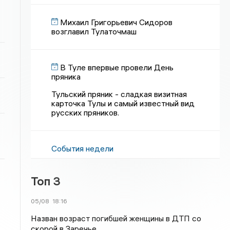
Михаил Григорьевич Сидоров
возглавил Тулаточмаш
В Туле впервые провели День
пряника
Тульский пряник - сладкая визитная
карточка Тулы и самый известный вид
русских пряников.
События недели
Топ 3
05/08
18:16
Назван возраст погибшей женщины в ДТП со
скорой в Заречье