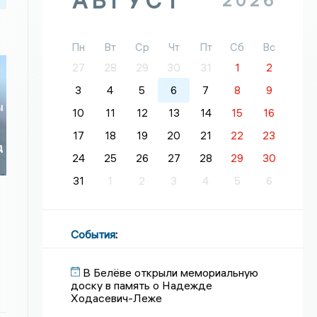
АВГУСТ
2026
Пн
Вт
Ср
Чт
Пт
Сб
Вс
27
28
29
30
31
1
2
3
4
5
6
7
8
9
ы
10
11
12
13
14
15
16
17
18
19
20
21
22
23
д
24
25
26
27
28
29
30
31
1
2
3
4
5
6
События
:
В Белёве открыли мемориальную
доску в память о Надежде
Ходасевич-Леже