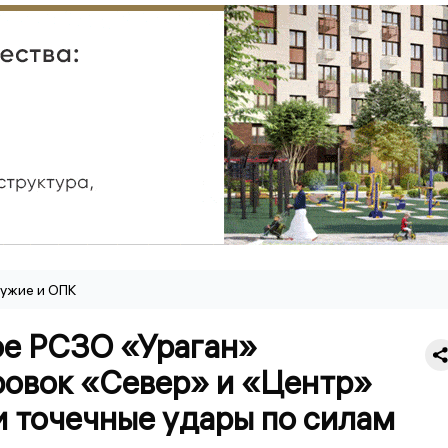
ужие и ОПК
ое РСЗО «Ураган»
ровок «Север» и «Центр»
и точечные удары по силам