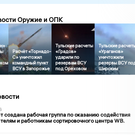
вости Оружие и ОПК
ан»
Тульские расчеты
Тульские расчет
лы
Расчёт «Торнадо-
«Градов»
«Ураганов»
С» уничтожил
ударили по
уничтожили
ском
командный пункт
резервам ВСУ
резервы ВСУ по
ВСУ в Запорожье
под Ореховом
Широким
овости
6
т создана рабочая группа по оказанию содействия
телям и работникам сортировочного центра WB.