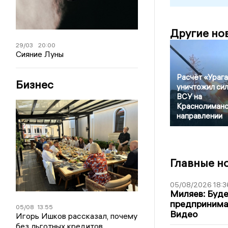
Другие но
29/03
20:00
Сияние Луны
Расчёт «Ураг
Бизнес
уничтожил си
ВСУ на
Краснолиман
направлении
Главные н
05/08/2026 18:3
Миляев: Буде
предпринима
05/08
13:55
Видео
Игорь Ишков рассказал, почему
без льготных кредитов