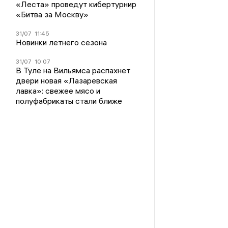
«Леста» проведут кибертурнир
«Битва за Москву»
31/07
11:45
Новинки летнего сезона
31/07
10:07
В Туле на Вильямса распахнет
двери новая «Лазаревская
лавка»: свежее мясо и
полуфабрикаты стали ближе