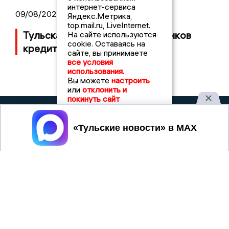
интернет-сервиса
09/08/2026 12:30
Яндекс.Метрика,
top.mail.ru, LiveInternet.
Тульская область возьмет у банков
На сайте используются
cookie. Оставаясь на
кредит еще на 2 млрд рублей
сайте, вы принимаете
все условия
использования.
Вы можете
настроить
или
отклонить и
покинуть сайт
ТУЛЬСКИЕ
2008 © NEWSTULA.RU | СИ
Принять
НОВОСТИ
«Тульские новости»
Учредитель (соучредители): Общество с ограниченной
ответственностью «РЕГИОНАЛЬНЫЕ НОВОСТИ» (ОГРН
1107154017354)
Главный редактор: Попова С.А.
8 (4872) 710-803
Телефон редакции:
info@newstula.ru
Электронная почта редакции:
Регистрационный номер: серия Эл № ФС77-82723 от 21
января 2022 г. согласно выписке из реестра