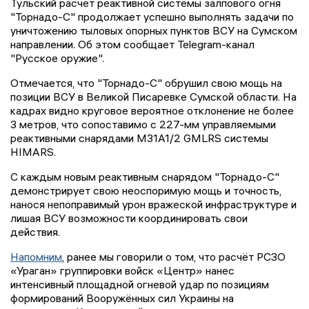
Тульский расчет реактивной системы залпового огня
"Торнадо-С" продолжает успешно выполнять задачи по
уничтожению тыловых опорных пунктов ВСУ на Сумском
направлении. Об этом сообщает Telegram-канал
"Русское оружие".
Отмечается, что "Торнадо-С" обрушил свою мощь на
позиции ВСУ в Великой Писаревке Сумской области. На
кадрах видно круговое вероятное отклонение не более
3 метров, что сопоставимо с 227-мм управляемыми
реактивными снарядами M31A1/2 GMLRS системы
HIMARS.
С каждым новым реактивным снарядом "Торнадо-С"
демонстрирует свою неоспоримую мощь и точность,
нанося непоправимый урон вражеской инфраструктуре и
лишая ВСУ возможности координировать свои
действия.
Напомним
, ранее мы говорили о том, что расчёт РСЗО
«Ураган» группировки войск «Центр» нанес
интенсивный площадной огневой удар по позициям
формирований Вооружённых сил Украины на