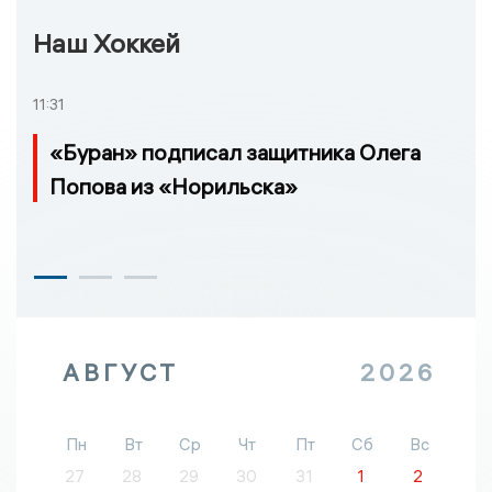
Наш Хоккей
11:31
«Буран» подписал защитника Олега
Попова из «Норильска»
АВГУСТ
2026
Пн
Вт
Ср
Чт
Пт
Сб
Вс
27
28
29
30
31
1
2