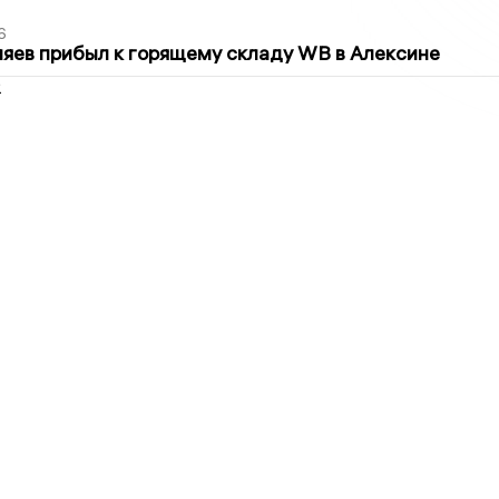
6
яев прибыл к горящему складу WB в Алексине
2