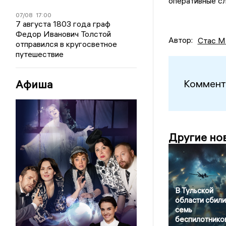
оперативные с
07/08
17:00
7 августа 1803 года граф
Федор Иванович Толстой
Автор:
Стас М
отправился в кругосветное
путешествие
Афиша
Коммент
Другие но
В Тульской
области сбили
семь
беспилотнико