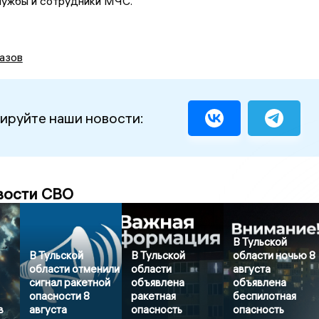
лужбы и сотрудники МЧС.
азов
ируйте наши новости:
вости СВО
В Тульской
В Тульской
В Тульской
области ночью 8
области отменили
области
августа
сигнал ракетной
объявлена
объявлена
опасности 8
ракетная
беспилотная
в
августа
опасность
опасность