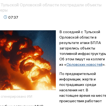
 Тульской Орловской области пострадали объекты
феры
07:37
В соседней с Тульской
Орловской области в
результате атаки БПЛА
загорелись объекты
топливной инфраструктуры
Об этом пишут на коллеги
из «
Орловских новостей
»
По предварительной
информации, жертв и
пострадавших среди
населения нет. В
настоящее время на мест
 сгенерировано ИИ
происшествия работают