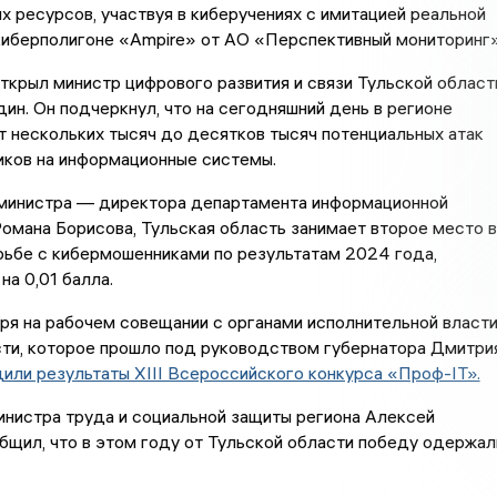
 ресурсов, участвуя в киберучениях с имитацией реальной
киберполигоне «Ampire» от АО «Перспективный мониторинг»
крыл министр цифрового развития и связи Тульской област
ин. Он подчеркнул, что на сегодняшний день в регионе
 нескольких тысяч до десятков тысяч потенциальных атак
иков на информационные системы.
министра — директора департамента информационной
омана Борисова, Тульская область занимает второе место в
рьбе с кибермошенниками по результатам 2024 года,
на 0,01 балла.
ря на рабочем совещании с органами исполнительной власт
сти, которое прошло под руководством губернатора Дмитри
или результаты XIII Всероссийского конкурса «Проф-IT».
нистра труда и социальной защиты региона Алексей
щил, что в этом году от Тульской области победу одержал