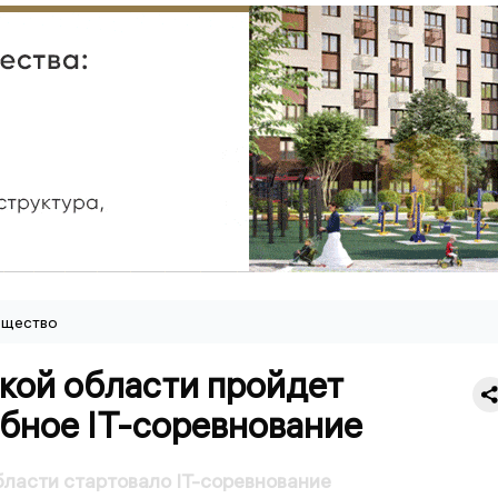
щество
кой области пройдет
бное IT-соревнование
бласти стартовало IT-соревнование