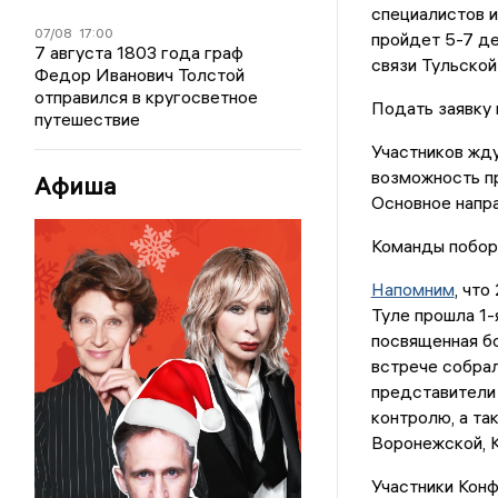
специалистов и
07/08
17:00
пройдет 5-7 де
7 августа 1803 года граф
связи Тульской
Федор Иванович Толстой
отправился в кругосветное
Подать заявку 
путешествие
Участников жду
возможность пр
Афиша
Основное напра
Команды побор
Напомним
, чт
Туле прошла 1
посвященная б
встрече собрал
представители
контролю, а та
Воронежской, К
Участники Конф