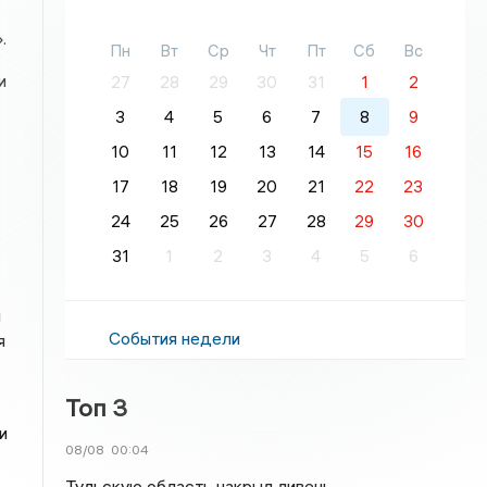
.
Пн
Вт
Ср
Чт
Пт
Сб
Вс
и
27
28
29
30
31
1
2
3
4
5
6
7
8
9
10
11
12
13
14
15
16
17
18
19
20
21
22
23
24
25
26
27
28
29
30
31
1
2
3
4
5
6
и
События недели
я
Топ 3
и
08/08
00:04
Тульскую область накрыл ливень