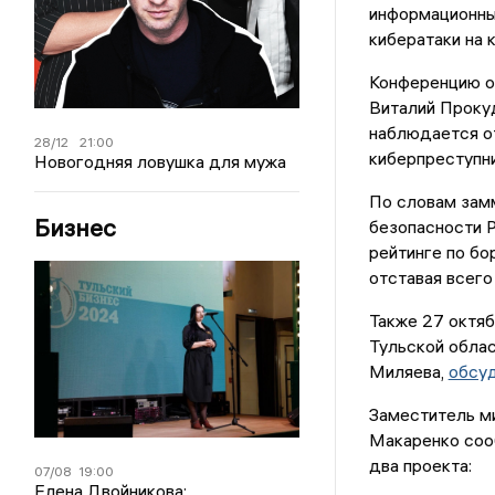
информационных
кибератаки на 
Конференцию от
Виталий Прокуд
наблюдается от
28/12
21:00
киберпреступн
Новогодняя ловушка для мужа
По словам зам
Бизнес
безопасности Р
рейтинге по бо
отставая всего 
Также 27 октяб
Тульской обла
Миляева,
обсуд
Заместитель ми
Макаренко сооб
два проекта:
07/08
19:00
Елена Двойникова: