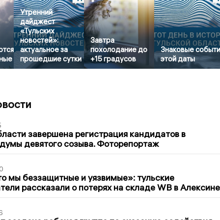
Утренний
дайджест
«Тульских
новостей»:
Завтра
ются
актуальное за
похолодание до
Знаковые событ
ные
прошедшие сутки
+15 градусов
этой даты
овости
5
бласти завершена регистрация кандидатов в
думы девятого созыва. Фоторепортаж
0
то мы беззащитные и уязвимые»: тульские
ели рассказали о потерях на складе WB в Алексине
6