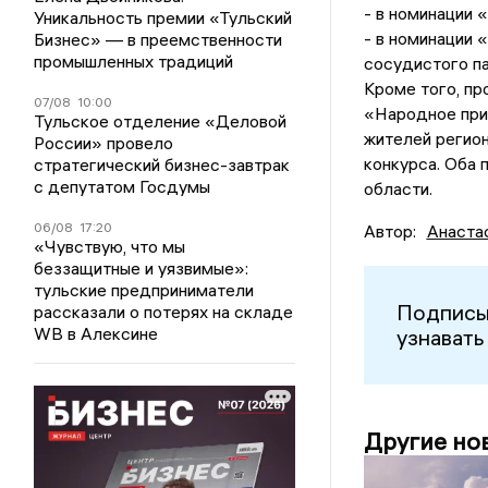
- в номинации 
Уникальность премии «Тульский
- в номинации
Бизнес» — в преемственности
промышленных традиций
сосудистого па
Кроме того, пр
07/08
10:00
«Народное при
Тульское отделение «Деловой
жителей регио
России» провело
конкурса. Оба 
стратегический бизнес-завтрак
с депутатом Госдумы
области.
06/08
17:20
Автор:
Анаста
«Чувствую, что мы
беззащитные и уязвимые»:
тульские предприниматели
Подписы
рассказали о потерях на складе
WB в Алексине
узнавать
Другие но