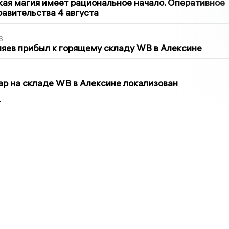
кая магия имеет рациональное начало. Оперативное
авительства 4 августа
6
яев прибыл к горящему складу WB в Алексине
5
р на складе WB в Алексине локализован
2