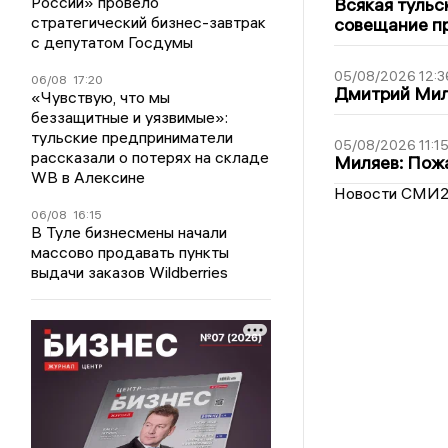
России» провело
Всякая тульс
стратегический бизнес-завтрак
совещание пр
с депутатом Госдумы
05/08/2026 12:3
06/08
17:20
Дмитрий Мил
«Чувствую, что мы
беззащитные и уязвимые»:
тульские предприниматели
05/08/2026 11:1
рассказали о потерях на складе
Миляев: Пожа
WB в Алексине
Новости СМИ
06/08
16:15
В Туле бизнесмены начали
массово продавать пункты
выдачи заказов Wildberries