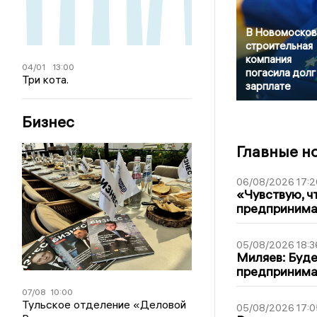
В Новомосков
строительная
компания
04/01
13:00
погасила долг
Три кота.
зарплате
Бизнес
Главные н
06/08/2026 17:2
«Чувствую, ч
предпринимат
05/08/2026 18:3
Миляев: Буде
предпринима
07/08
10:00
Тульское отделение «Деловой
05/08/2026 17:0