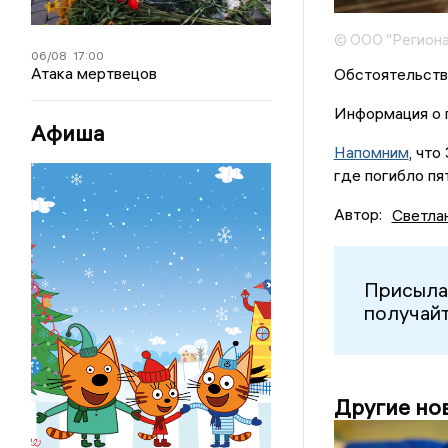
© ООО "Региона
06/08
17:00
Атака мертвецов
Обстоятельств
Информация о п
Афиша
Напомним
, чт
где погибло пя
Автор:
Светла
Присыла
получайт
Другие но