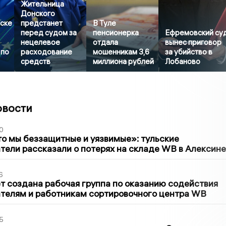
Жительница
Донского
ске
предстанет
В Туле
перед судом за
пенсионерка
Ефремовский су
нецелевое
отдала
вынес приговор
 по
расходование
мошенникам 3,6
за убийство в
средств
миллиона рублей
Лобаново
овости
0
то мы беззащитные и уязвимые»: тульские
ели рассказали о потерях на складе WB в Алексине
6
т создана рабочая группа по оказанию содействия
телям и работникам сортировочного центра WB
5