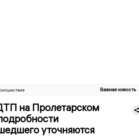
Важная новость
оисшествия
ДТП на Пролетарском
 подробности
шедшего уточняются