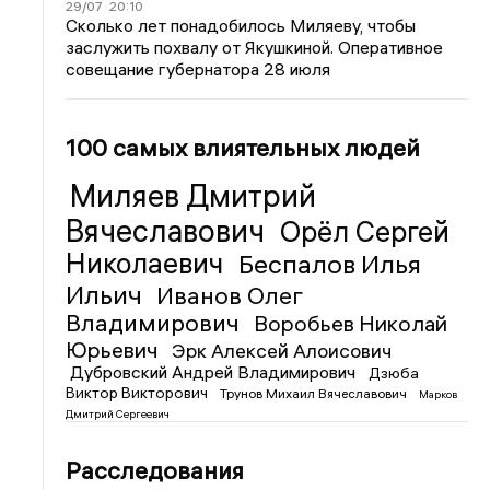
29/07
20:10
Сколько лет понадобилось Миляеву, чтобы
заслужить похвалу от Якушкиной. Оперативное
совещание губернатора 28 июля
100 самых влиятельных людей
Миляев Дмитрий
Вячеславович
Орёл Сергей
Николаевич
Беспалов Илья
Ильич
Иванов Олег
Владимирович
Воробьев Николай
Юрьевич
Эрк Алексей Алоисович
Дубровский Андрей Владимирович
Дзюба
Виктор Викторович
Трунов Михаил Вячеславович
Марков
Дмитрий Сергеевич
Расследования