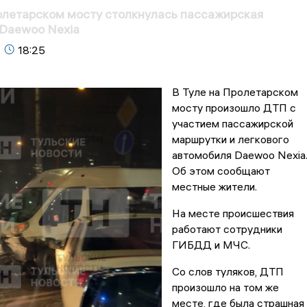
олетарском мосту столкнулась пассажирская
 Daewoo Nexia
18:25
В Туле на Пролетарском
мосту произошло ДТП с
участием пассажирской
маршрутки и легкового
автомобиля Daewoo Nexia
Об этом сообщают
местные жители.
На месте происшествия
работают сотрудники
ГИБДД и МЧС.
Со слов туляков, ДТП
произошло на том же
месте, где была страшная