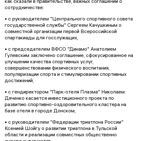
как сказали в правительстве, важных соглашений о
сотрудничестве:
• с руководителем "Центрального спортивного совета
государственной службы" Сергеем Качушкиным о
совместной организации первой Всероссийской
спартакиады для госслужащих,
• с председателем ВФСО "Динамо" Анатолием
Гулевским заключено соглашение, сфокусированное на
улучшении качества спортивных услуг,
совершенствовании физического воспитания,
популяризации спорта и стимулировании спортивных
достижений,
• с гендиректором "Парк-отеля Плазма" Николаем
Дяченко касается инвестиционного проекта по
развитию спортивно-оздоровительного кластера на
базе отеля в городе Донском,
• с руководителем "Федерации триатлона России"
Ксенией Шойгу о развитии триатлона в Тульской
области и реализации совместных общественно
значимых инициатив,