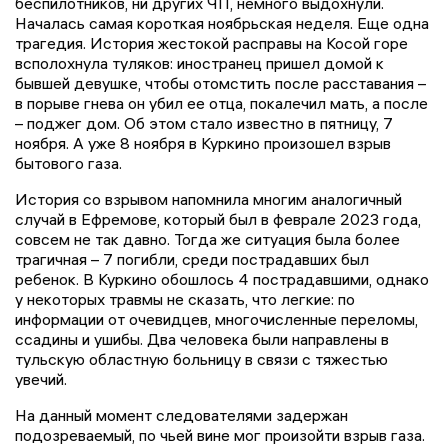
беспилотников, ни других ЧП, немного выдохнули.
Началась самая короткая ноябрьская неделя. Еще одна
трагедия. История жестокой расправы на Косой горе
всполохнула туляков: иностранец пришел домой к
бывшей девушке, чтобы отомстить после расставания –
в порыве гнева он убил ее отца, покалечил мать, а после
– поджег дом. Об этом стало известно в пятницу, 7
ноября. А уже 8 ноября в Куркино произошел взрыв
бытового газа.
История со взрывом напомнила многим аналогичный
случай в Ефремове, который был в феврале 2023 года,
совсем не так давно. Тогда же ситуация была более
трагичная – 7 погибли, среди пострадавших был
ребенок. В Куркино обошлось 4 пострадавшими, однако
у некоторых травмы не сказать, что легкие: по
информации от очевидцев, многочисленные переломы,
ссадины и ушибы. Два человека были направлены в
тульскую областную больницу в связи с тяжестью
увечий.
На данный момент следователями задержан
подозреваемый, по чьей вине мог произойти взрыв газа.