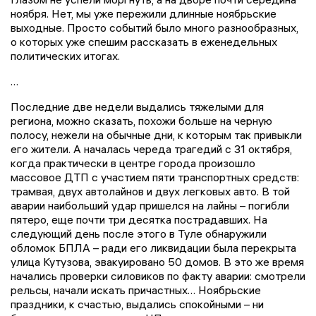
ноября. Нет, мы уже пережили длинные ноябрьские
выходные. Просто событий было много разнообразных,
о которых уже спешим рассказать в еженедельных
политических итогах.
…
Последние две недели выдались тяжелыми для
региона, можно сказать, похожи больше на черную
полосу, нежели на обычные дни, к которым так привыкли
его жители. А началась череда трагедий с 31 октября,
когда практически в центре города произошло
массовое ДТП с участием пяти транспортных средств:
трамвая, двух автолайнов и двух легковых авто. В той
аварии наибольший удар пришелся на лайны – погибли
пятеро, еще почти три десятка пострадавших. На
следующий день после этого в Туле обнаружили
обломок БПЛА – ради его ликвидации была перекрыта
улица Кутузова, эвакуировано 50 домов. В это же время
начались проверки силовиков по факту аварии: смотрели
рельсы, начали искать причастных… Ноябрьские
праздники, к счастью, выдались спокойными – ни