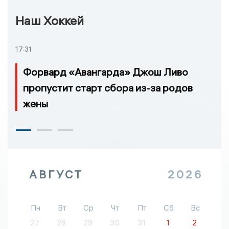
Наш Хоккей
17:31
Форвард «Авангарда» Джош Ливо
пропустит старт сбора из-за родов
жены
АВГУСТ
2026
Пн
Вт
Ср
Чт
Пт
Сб
Вс
27
28
29
30
31
1
2