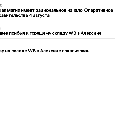
5
кая магия имеет рациональное начало. Оперативное
авительства 4 августа
6
яев прибыл к горящему складу WB в Алексине
5
р на складе WB в Алексине локализован
2