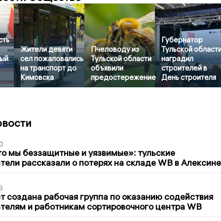
сть
Губернатор
Жители девяти
Пчеловоду из
Тульской област
ый
сел пожаловались
Тульской области
наградил
на транспорт до
объявили
строителей в
Кимовска
предостережение
День строителя
овости
0
то мы беззащитные и уязвимые»: тульские
ели рассказали о потерях на складе WB в Алексине
6
т создана рабочая группа по оказанию содействия
телям и работникам сортировочного центра WB