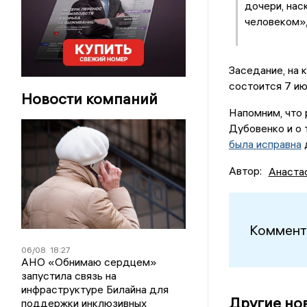
дочери, нас
человеком»,
Заседание, на 
состоится 7 ию
Новости компаний
Напомним, что
Дубовенко и о 
была исправна
Автор:
Анаста
Коммент
06/08
18:27
АНО «Обнимаю сердцем»
запустила связь на
инфраструктуре Билайна для
Другие но
поддержки инклюзивных