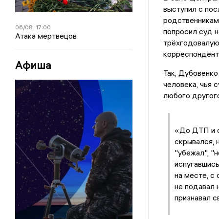
выступил с пос
родственникам 
06/08
17:00
попросил суд н
Атака мертвецов
трёхгодовалую
корреспондент
Афиша
Так, Дубовенко
человека, чья
любого другого
«До ДТП и с
скрывался, 
"убежал", "н
испугавшись
на месте, с
не подавал 
признавал с