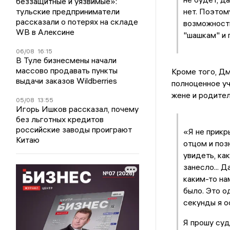
беззащитные и уязвимые»:
тульские предприниматели
нет. Поэтом
рассказали о потерях на складе
возможности
WB в Алексине
"шашкам" и 
06/08
16:15
В Туле бизнесмены начали
массово продавать пункты
Кроме того, Дм
выдачи заказов Wildberries
полноценное уч
жене и родител
05/08
13:55
Игорь Ишков рассказал, почему
без льготных кредитов
российские заводы проиграют
«Я не прикр
Китаю
отцом и поз
увидеть, ка
занесло... Д
каким-то на
было. Это о
секунды я о
Я прошу суд