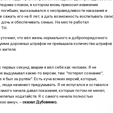
ледним словом, в котором вновь приносил извинения
погибших, высказывался о несправедливости наказания и
е сажать его на 6 лет, а дать возможность воспитывать сво
 дочь и обеспечивать семью. На месте работал
 ТН.
 уточнил, что вёл жизнь нормального и добропорядочного
 сумма дорожных штрафов не превышала количества штрафов
 жителя.
 первых секунд аварии я вёл себя как человек. Я не
не выдумывал какие-то версии, там: "потерял сознание",
е я был за рулём". Есть куча всяких версий, которые,
, люди начинают придумывать. Я не испугался и оставался
 самого начала давал показания, которые потом не менял,
нелепых ходатайств. Я с самого начала полностью
вою вину», –
сказал Дубовенко.