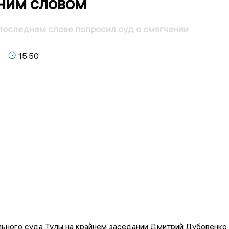
ним словом
последнем слове попросил суд о смягчении
15:50
льного суда Тулы на крайнем заседании Дмитрий Дубовенко