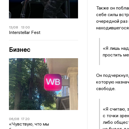
Также он побла
себе силы встре
очередной раз 
находившегося 
13/08
13:00
Interstellar Fest
«Я лишь над
Бизнес
простить мен
Он подчеркнул,
которую назнач
свободе.
«Я считаю, 
с точки зре
06/08
17:20
либо общест
«Чувствую, что мы
не будет, д