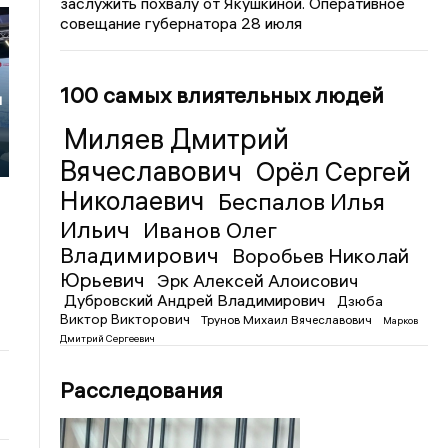
заслужить похвалу от Якушкиной. Оперативное
совещание губернатора 28 июля
100 самых влиятельных людей
и
Миляев Дмитрий
Вячеславович
Орёл Сергей
Николаевич
Беспалов Илья
Ильич
Иванов Олег
Владимирович
Воробьев Николай
Юрьевич
Эрк Алексей Алоисович
Дубровский Андрей Владимирович
Дзюба
Виктор Викторович
Трунов Михаил Вячеславович
Марков
Дмитрий Сергеевич
Расследования