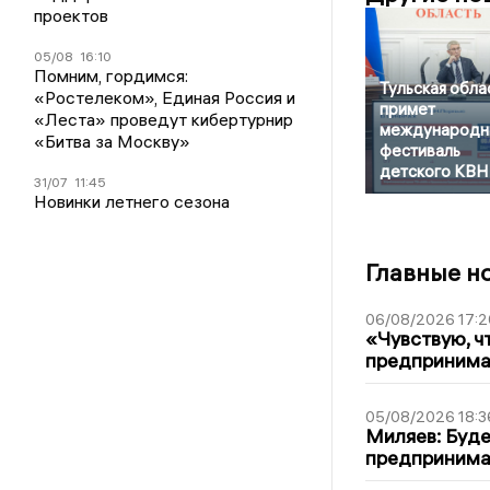
проектов
05/08
16:10
Помним, гордимся:
Тульская обла
«Ростелеком», Единая Россия и
примет
«Леста» проведут кибертурнир
международн
«Битва за Москву»
фестиваль
детского КВН
31/07
11:45
Новинки летнего сезона
Главные н
06/08/2026 17:2
«Чувствую, ч
предпринимат
05/08/2026 18:3
Миляев: Буде
предпринима