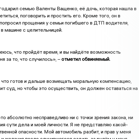
годарил семью Валенты Ващенко, её дочь, которая нашла в
титься, поговорить и простить его. Кроме того, он в
попросил прощения у семьи погибшего в ДТП водителя,
в машине с целительницей.
еюсь, что пройдёт время, и вы найдёте возможность
я за то, что случилось», –
отметил обвиняемый.
 что готов и дальше возмещать моральную компенсацию,
ит суд, но чтобы это осуществить, он должен оставаться на
это абсолютно несправедливо ни с точки зрения закона, ни
ния сути дела и моей личности. Я не представляю какой-
венной опасности. Мой автомобиль разбит, и прав у меня
а и желания после случившегося ездить за рулём у меня