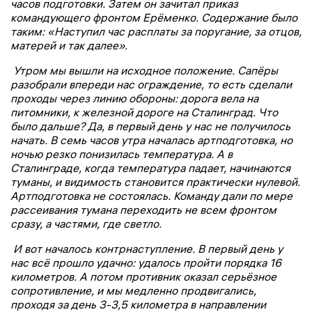
часов подготовки. Затем он зачитал приказ
командующего фронтом Ерёменко. Содержание было
таким: «Наступил час расплаты за поругание, за отцов,
матерей и так далее».
Утром мы вышли на исходное положение. Сапёры
разобрали впереди нас ограждение, то есть сделали
проходы через линию обороны: дорога вела на
питомники, к железной дороге на Сталинград. Что
было дальше? Да, в первый день у нас не получилось
начать. В семь часов утра началась артподготовка, но
ночью резко понизилась температура. А в
Сталинграде, когда температура падает, начинаются
туманы, и видимость становится практически нулевой.
Артподготовка не состоялась. Команду дали по мере
рассеивания тумана переходить не всем фронтом
сразу, а частями, где светло.
И вот началось контрнаступление. В первый день у
нас всё прошло удачно: удалось пройти порядка 16
километров. А потом противник оказал серьёзное
сопротивление, и мы медленно продвигались,
проходя за день 3-3,5 километра в направлении