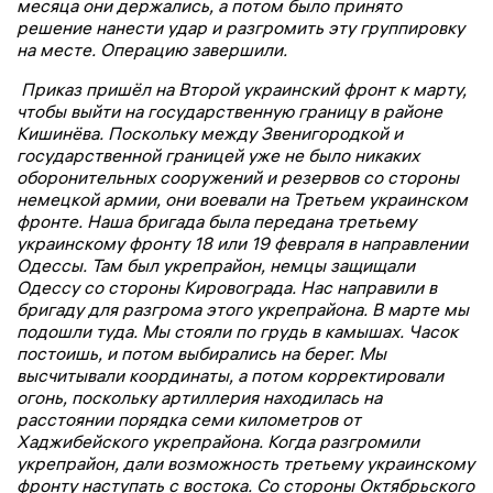
месяца они держались, а потом было принято
решение нанести удар и разгромить эту группировку
на месте. Операцию завершили.
Приказ пришёл на Второй украинский фронт к марту,
чтобы выйти на государственную границу в районе
Кишинёва. Поскольку между Звенигородкой и
государственной границей уже не было никаких
оборонительных сооружений и резервов со стороны
немецкой армии, они воевали на Третьем украинском
фронте. Наша бригада была передана третьему
украинскому фронту 18 или 19 февраля в направлении
Одессы. Там был укрепрайон, немцы защищали
Одессу со стороны Кировограда. Нас направили в
бригаду для разгрома этого укрепрайона. В марте мы
подошли туда. Мы стояли по грудь в камышах. Часок
постоишь, и потом выбирались на берег. Мы
высчитывали координаты, а потом корректировали
огонь, поскольку артиллерия находилась на
расстоянии порядка семи километров от
Хаджибейского укрепрайона. Когда разгромили
укрепрайон, дали возможность третьему украинскому
фронту наступать с востока. Со стороны Октябрьского