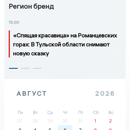
Регион бренд
15:00
«Спящая красавица» на Романцевских
горах: В Тульской области снимают
новую сказку
АВГУСТ
2026
Пн
Вт
Ср
Чт
Пт
Сб
Вс
27
28
29
30
31
1
2