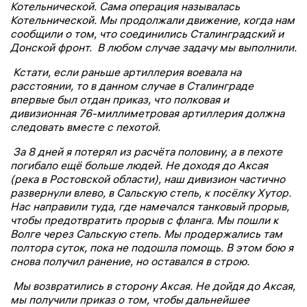
Котельнической. Сама операция называлась
Котельнической. Мы продолжали движение, когда нам
сообщили о том, что соединились Сталинградский и
Донской фронт. В любом случае задачу мы выполнили.
Кстати, если раньше артиллерия воевала на
расстоянии, то в данном случае в Сталинграде
впервые был отдан приказ, что полковая и
дивизионная 76-миллиметровая артиллерия должна
следовать вместе с пехотой.
За 8 дней я потерял из расчёта половину, а в пехоте
погибало ещё больше людей. Не доходя до Аксая
(река в Ростовской области), наш дивизион частично
развернули влево, в Сальскую степь, к посёлку Хутор.
Нас направили туда, где намечался танковый прорыв,
чтобы предотвратить прорыв с фланга. Мы пошли к
Волге через Сальскую степь. Мы продержались там
полтора суток, пока не подошла помощь. В этом бою я
снова получил ранение, но оставался в строю.
Мы возвратились в сторону Аксая. Не дойдя до Аксая,
мы получили приказ о том, чтобы дальнейшее