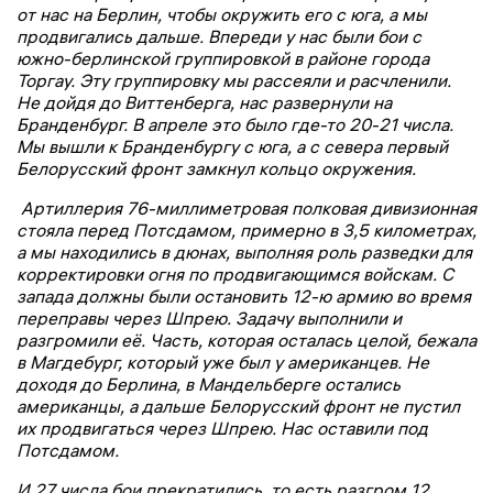
от нас на Берлин, чтобы окружить его с юга, а мы
продвигались дальше. Впереди у нас были бои с
южно-берлинской группировкой в районе города
Торгау. Эту группировку мы рассеяли и расчленили.
Не дойдя до Виттенберга, нас развернули на
Бранденбург. В апреле это было где-то 20-21 числа.
Мы вышли к Бранденбургу с юга, а с севера первый
Белорусский фронт замкнул кольцо окружения.
Артиллерия 76-миллиметровая полковая дивизионная
стояла перед Потсдамом, примерно в 3,5 километрах,
а мы находились в дюнах, выполняя роль разведки для
корректировки огня по продвигающимся войскам. С
запада должны были остановить 12-ю армию во время
переправы через Шпрею. Задачу выполнили и
разгромили её. Часть, которая осталась целой, бежала
в Магдебург, который уже был у американцев. Не
доходя до Берлина, в Мандельберге остались
американцы, а дальше Белорусский фронт не пустил
их продвигаться через Шпрею. Нас оставили под
Потсдамом.
И 27 числа бои прекратились, то есть разгром 12