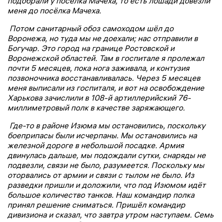
подобрали у посёлка Мачеха, то есть лошади довезли
меня до посёлка Мачеха.
Потом санитарный обоз самоходом шёл до
Воронежа, но туда мы не доехали; нас отправили в
Богучар. Это город на границе Ростовской и
Воронежской областей. Там в госпитале я пролежал
почти 5 месяцев, пока нога заживала, и контузия
позвоночника восстанавливалась. Через 5 месяцев
меня выписали из госпиталя, и вот на освобождение
Харькова зачислили в 108-й артиллерийский 76-
миллиметровый полк в качестве заряжающего.
Где-то в районе Изюма мы остановились, поскольку
боеприпасы были исчерпаны. Мы остановились на
железной дороге в небольшой посадке. Армия
двинулась дальше, мы подождали сутки, снаряды не
подвезли, связи не было, разумеется. Поскольку мы
оторвались от армии и связи с тылом не было. Из
разведки пришли и доложили, что под Изюмом идёт
большое количество танков. Наш командир полка
принял решение сниматься. Пришёл командир
дивизиона и сказал, что завтра утром наступаем. Семь