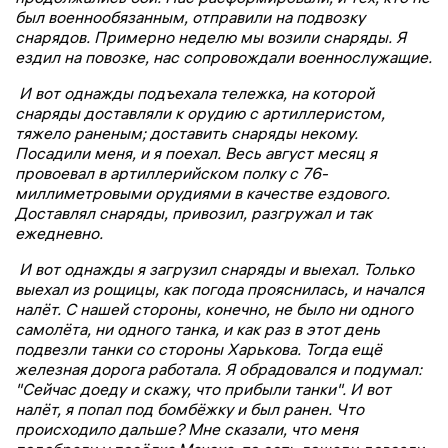
был военнообязанным, отправили на подвозку
снарядов. Примерно неделю мы возили снаряды. Я
ездил на повозке, нас сопровождали военнослужащие.
И вот однажды подъехала тележка, на которой
снаряды доставляли к орудию с артиллеристом,
тяжело раненым; доставить снаряды некому.
Посадили меня, и я поехал. Весь август месяц я
провоевал в артиллерийском полку с 76-
миллиметровыми орудиями в качестве ездового.
Доставлял снаряды, привозил, разгружал и так
ежедневно.
И вот однажды я загрузил снаряды и выехал. Только
выехал из рощицы, как погода прояснилась, и начался
налёт. С нашей стороны, конечно, не было ни одного
самолёта, ни одного танка, и как раз в этот день
подвезли танки со стороны Харькова. Тогда ещё
железная дорога работала. Я обрадовался и подумал:
"Сейчас доеду и скажу, что прибыли танки". И вот
налёт, я попал под бомбёжку и был ранен. Что
происходило дальше? Мне сказали, что меня