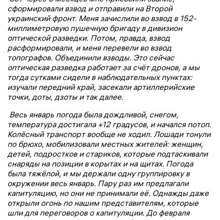
сформировали взвод и отправили на Второй
украинский фронт. Меня зачислили во взвод в 152-
миллиметровую пушечную бригаду в дивизион
оптической разведки. Потом, правда, взвод
расформировали, и меня перевели во взвод
топографов. Объединили взводы. Это сейчас
оптическая разведка работает за счёт дронов, а мы
тогда сутками сидели в наблюдательных пунктах:
изучали передний край, засекали артиллерийские
точки, доты, дзоты и так далее.
Весь январь погода была дождливой, снегом,
температура достигала +12 градусов, и начался потоп.
Колёсный транспорт вообще не ходил. Лошади тонули
по брюхо, мобилизовали местных жителей: женщин,
детей, подростков и стариков, которые подтаскивали
снаряды на позиции в корытах и на щитах. Погода
была тяжёлой, и мы держали одну группировку в
окружении весь январь. Пару раз им предлагали
капитуляцию, но они не принимали её. Однажды даже
открыли огонь по нашим представителям, которые
шли для переговоров о капитуляции. До февраля