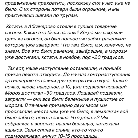
продвижение прекратить, поскольку сил у нас уже не
было. С их стороны потери были огромные, и мы
практически шагали по трупам.
Кстати, в Абганерово стояли в тупике товарные
вагоны. Какие это были вагоны? Когда мы вскрыли
один из вагонов, он был полностью забит ранеными,
которые уже замёрзли. Что там было, мы, конечно, не
знаем. Все это были раненые, замёрзшие, а морозы
уже достигали, кстати, в ноябре, под -20 градусов.
Так вот, наше наступление остановили, и пришёл
приказ пехоте отходить. До начала контрнаступления
артиллерию оставили для прикрытия отхода. Только
ночью, часов, наверное, в 10, уже подвезли лошадей.
Мороз достигал -30 градусов. Лошадей подвезли,
запрягли — они все были беленькие и пушистые от
мороза. В течение примерно двух часов мы
проскакали, места нам уже не было, в землянках всё
было забито, пехота заняла. Что делать? Мы
собрались в воронке, нашли большую, натаскали
ящиков. Сели спина к спине, кто-то что-то
подмораживал, минут 10-15 просидишь,