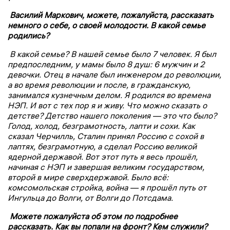
Василий Маркович, можете, пожалуйста, рассказать
немного о себе, о своей молодости. В какой семье
родились?
В какой семье? В нашей семье было 7 человек. Я был
предпоследним, у мамы было 8 душ: 6 мужчин и 2
девочки. Отец в начале был инженером до революции,
а во время революции и после, в гражданскую,
занимался кузнечным делом. Я родился во времена
НЭП. И вот с тех пор я и живу. Что можно сказать о
детстве? Детство нашего поколения — это что было?
Голод, холод, безграмотность, лапти и сохи. Как
сказал Черчилль, Сталин принял Россию с сохой в
лаптях, безграмотную, а сделал Россию великой
ядерной державой. Вот этот путь я весь прошёл,
начиная с НЭП и завершая великим государством,
второй в мире сверхдержавой. Было всё:
комсомольская стройка, война — я прошёл путь от
Ингульца до Волги, от Волги до Потсдама.
Можете пожалуйста об этом по подробнее
рассказать. Как вы попали на фронт? Кем служили?