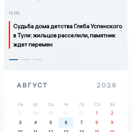
12:00
Судьба дома детства Глеба Успенского
в Туле: жильцов расселили, памятник
ждет перемен
АВГУСТ
2026
Пн
Вт
Ср
Чт
Пт
Сб
Вс
27
28
29
30
31
1
2
3
4
5
6
7
8
9
10
11
12
13
14
15
16