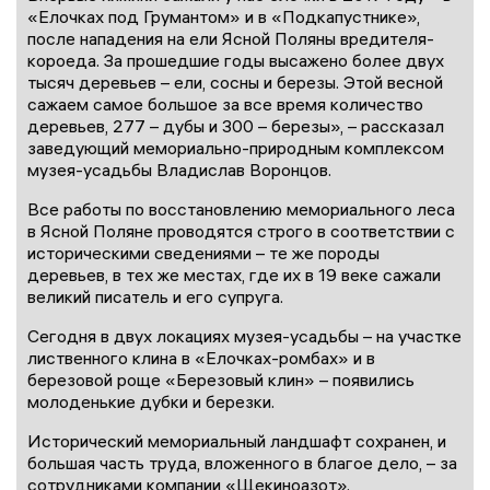
«Елочках под Грумантом» и в «Подкапустнике»,
после нападения на ели Ясной Поляны вредителя-
короеда. За прошедшие годы высажено более двух
тысяч деревьев – ели, сосны и березы. Этой весной
сажаем самое большое за все время количество
деревьев, 277 – дубы и 300 – березы», – рассказал
заведующий мемориально-природным комплексом
музея-усадьбы Владислав Воронцов.
Все работы по восстановлению мемориального леса
в Ясной Поляне проводятся строго в соответствии с
историческими сведениями – те же породы
деревьев, в тех же местах, где их в 19 веке сажали
великий писатель и его супруга.
Сегодня в двух локациях музея-усадьбы – на участке
лиственного клина в «Елочках-ромбах» и в
березовой роще «Березовый клин» – появились
молоденькие дубки и березки.
Исторический мемориальный ландшафт сохранен, и
большая часть труда, вложенного в благое дело, – за
сотрудниками компании «Щекиноазот».