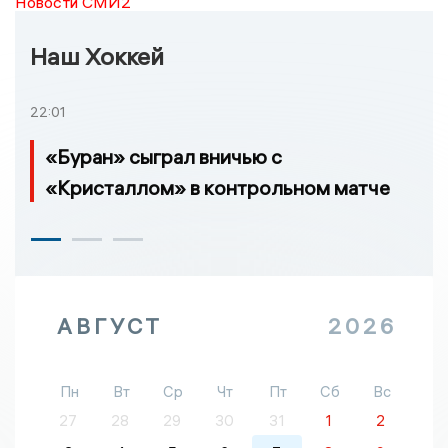
Новости СМИ2
Наш Хоккей
22:01
«Буран» сыграл вничью с
«Кристаллом» в контрольном матче
АВГУСТ
2026
Пн
Вт
Ср
Чт
Пт
Сб
Вс
27
28
29
30
31
1
2