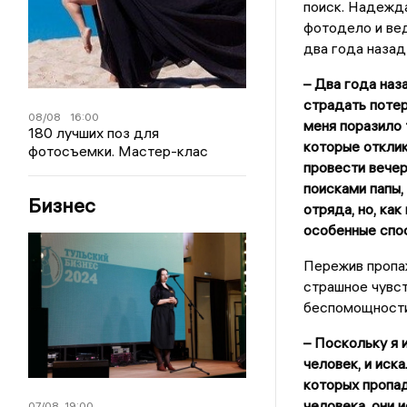
поиск. Надежда
фотодело и вед
два года назад
– Два года наз
страдать потер
08/08
16:00
меня поразило 
180 лучших поз для
которые отклик
фотосъемки. Мастер-клас
провести вечер
поисками папы,
Бизнес
отряда, но, как
особенные спо
Пережив пропаж
страшное чувст
беспомощности
– Поскольку я 
человек, и иск
которых пропад
человека, они 
07/08
19:00