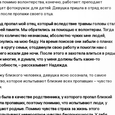
 помимо волонтерства, конечно, работает: преподает
ет фотокружок для детей. Девушка пришла в отряд всего
 после пропажи своего отца.
ад пропал мой отец, который вследствие травмы головы ста
ей памяти. Мы обратились за помощью к волонтерам. Тогда
то количество незнакомы, абсолютно чужих мне людей,
нулись на мою беду. На время поисков они забыли о планах
 в кругу семьи, отодвинули свою работу и помогли нам с
 его искали две ночи. После этого я захотела влиться в ряды
 и многие, я думала, что у меня должны быть какие-то
собности, – рассказывает Надежда.
у близкого человека, девушка ясно осознала, то самое
во, которое испытывают близкие всех пропавших – чувство
.
и была в качестве родственника, у которого пропал близкий
ала пропавших, поэтому понимаю, что испытывают люди, у
ают родные. Помимо чувства страха за жизнь этого
испытывают невероятное чувство беспомощности. У тебя