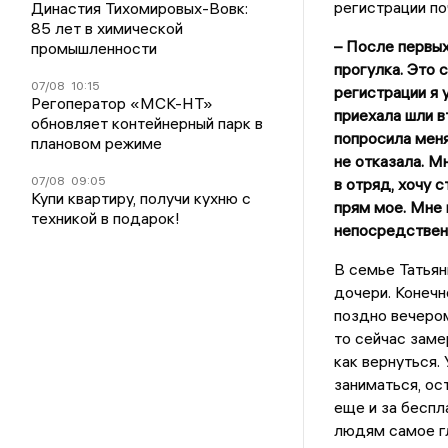
регистрации по
Династия Тихомировых-Вовк:
85 лет в химической
– После первых
промышленности
прогулка. Это 
07/08
10:15
регистрации я 
Регоператор «МСК-НТ»
приехала шли в
обновляет контейнерный парк в
попросила меня
плановом режиме
не отказала. М
07/08
09:05
в отряд, хочу 
Купи квартиру, получи кухню с
прям мое. Мне 
техникой в подарок!
непосредственн
В семье Татьян
дочери. Конечн
поздно вечером
то сейчас замер
как вернуться.
заниматься, ост
еще и за беспл
людям самое гл