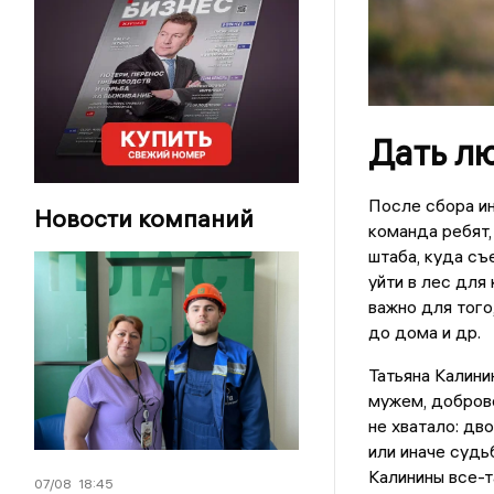
Дать л
После сбора и
Новости компаний
команда ребят,
штаба, куда съ
уйти в лес для
важно для того,
до дома и др.
Татьяна Калинин
мужем, доброво
не хватало: дв
или иначе судь
Калинины все-т
07/08
18:45