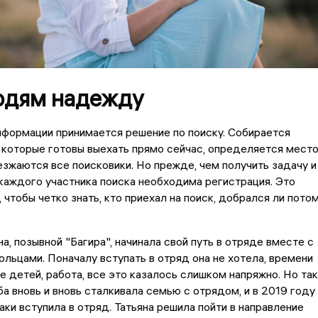
юдям надежду
нформации принимается решение по поиску. Собирается
 которые готовы выехать прямо сейчас, определяется мест
езжаются все поисковики. Но прежде, чем получить задачу и
 каждого участника поиска необходима регистрация. Это
 чтобы четко знать, кто приехал на поиск, добрался ли пото
а, позывной "Багира", начинала свой путь в отряде вместе с
льцами. Поначалу вступать в отряд она не хотела, времени
ое детей, работа, все это казалось слишком напряжно. Но так
ба вновь и вновь сталкивала семью с отрядом, и в 2019 году
аки вступила в отряд. Татьяна решила пойти в направление