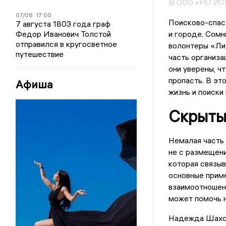
© ООО «РЕГИ
07/08
17:00
Поисково-спаса
7 августа 1803 года граф
и городе. Сомн
Федор Иванович Толстой
отправился в кругосветное
волонтеры «Ли
путешествие
часть организа
они уверены, чт
пропасть. В эт
Афиша
жизнь и поиски
Скрыты 
Немалая часть 
не с размещения
которая связыва
основные приме
взаимоотношен
может помочь н
Надежда Шахова