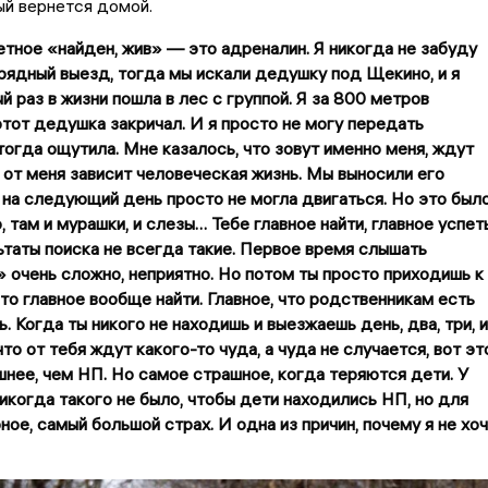
ый вернется домой.
етное «найден, жив» — это адреналин. Я никогда не забуду
рядный выезд, тогда мы искали дедушку под Щекино, и я
й раз в жизни пошла в лес с группой. Я за 800 метров
этот дедушка закричал. И я просто не могу передать
 тогда ощутила. Мне казалось, что зовут именно меня, ждут
 от меня зависит человеческая жизнь. Мы выносили его
я на следующий день просто не могла двигаться. Но это был
 там и мурашки, и слезы… Тебе главное найти, главное успеть
ьтаты поиска не всегда такие. Первое время слышать
» очень сложно, неприятно. Но потом ты просто приходишь к
что главное вообще найти. Главное, что родственникам есть
. Когда ты никого не находишь и выезжаешь день, два, три, и
то от тебя ждут какого-то чуда, а чуда не случается, вот эт
шнее, чем НП. Но самое страшное, когда теряются дети. У
никогда такого не было, чтобы дети находились НП, но для
ное, самый большой страх. И одна из причин, почему я не хо