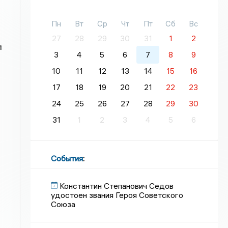
Пн
Вт
Ср
Чт
Пт
Сб
Вс
27
28
29
30
31
1
2
л
3
4
5
6
7
8
9
10
11
12
13
14
15
16
17
18
19
20
21
22
23
24
25
26
27
28
29
30
31
1
2
3
4
5
6
События
:
Константин Степанович Седов
удостоен звания Героя Советского
Союза