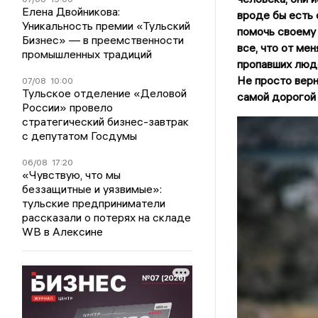
Елена Двойникова:
вроде бы есть 
Уникальность премии «Тульский
помочь своему 
Бизнес» — в преемственности
все, что от ме
промышленных традиций
пропавших люд
Не просто верн
07/08
10:00
Тульское отделение «Деловой
самой дорогой 
России» провело
стратегический бизнес-завтрак
с депутатом Госдумы
06/08
17:20
«Чувствую, что мы
беззащитные и уязвимые»:
тульские предприниматели
рассказали о потерях на складе
WB в Алексине