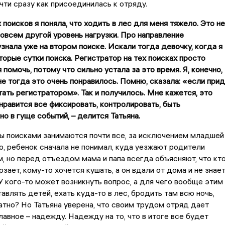
чти сразу как присоединилась к отряду.
 поисков я поняла, что ходить в лес для меня тяжело. Это не
совсем другой уровень нагрузки. Про направление
узнала уже на втором поиске. Искали тогда девочку, когда я
торые сутки поиска. Регистратор на тех поисках просто
 помочь, потому что сильно устала за это время. Я, конечно,
не тогда это очень понравилось. Помню, сказала: «если прид
стать регистратором». Так и получилось. Мне кажется, это
нравится все фиксировать, контролировать, быть
о в гуще событий, – делится Татьяна.
ы поисками занимаются почти все, за исключением младшей
о, ребенок сначала не понимал, куда уезжают родители
, но перед отъездом мама и папа всегда объясняют, что кт
зает, кому-то хочется кушать, а он вдали от дома и не знает
 У кого-то может возникнуть вопрос, а для чего вообще этим
авлять детей, ехать куда-то в лес, бродить там всю ночь,
атно? Но Татьяна уверена, что своим трудом отряд дает
авное – надежду. Надежду на то, что в итоге все будет