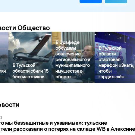
вости Общество
В Совфеде
обсудили
В Тульской
вовлечение
области
регионального и
стартовал
В Тульской
муниципального
марафон «Знать,
пки
области сбили 15
имущества в
чтобы
беспилотников
оборот
гордиться!»
овости
0
то мы беззащитные и уязвимые»: тульские
ели рассказали о потерях на складе WB в Алексине