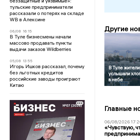
беззащитные и уязвимые»:
тульские предприниматели
рассказали о потерях на складе
WB в Алексине
Другие но
06/08
16:15
В Туле бизнесмены начали
массово продавать пункты
выдачи заказов Wildberries
05/08
13:55
Игорь Ишков рассказал, почему
В Туле жители
без льготных кредитов
услышали хло
российские заводы проиграют
в небе
Китаю
Главные н
06/08/2026 17:2
«Чувствую, ч
предпринимат