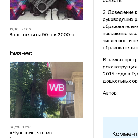
области.
3. Доведение к
руководящих р
образовательны
12/10
21:00
повышение ква
Золотые хиты 90-х и 2000-х
численности п
образовательны
Бизнес
В рамках прогр
реконструкция 
2015 года в Ту
дошкольных ор
Автор:
06/08
17:20
«Чувствую, что мы
Коммент