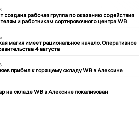
6
т создана рабочая группа по оказанию содействия
телям и работникам сортировочного центра WB
5
кая магия имеет рациональное начало. Оперативное
авительства 4 августа
6
яев прибыл к горящему складу WB в Алексине
5
р на складе WB в Алексине локализован
2