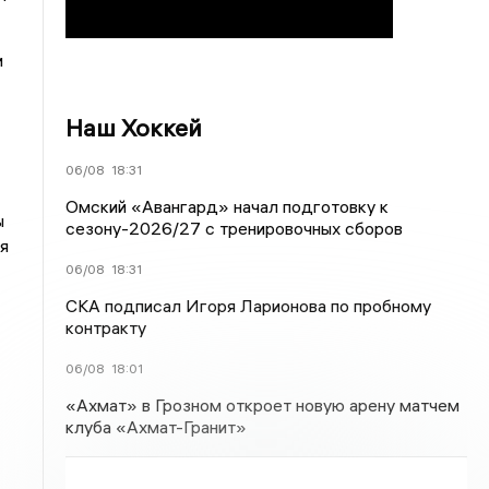
и
Наш Хоккей
06/08
18:31
Омский «Авангард» начал подготовку к
ы
сезону-2026/27 с тренировочных сборов
я
06/08
18:31
СКА подписал Игоря Ларионова по пробному
контракту
06/08
18:01
«Ахмат» в Грозном откроет новую арену матчем
клуба «Ахмат-Гранит»