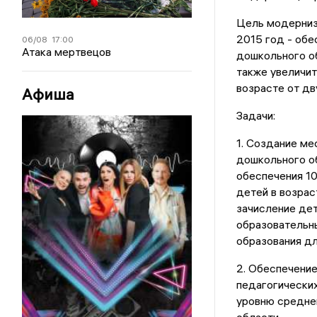
Цель модерниз
2015 год - обе
06/08
17:00
Атака мертвецов
дошкольного об
также увеличит
возрасте от дв
Афиша
Задачи:
1. Создание ме
дошкольного об
обеспечения 1
детей в возрас
зачисление дет
образовательны
образования дл
2. Обеспечение
педагогически
уровню средней