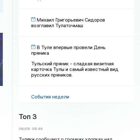
Михаил Григорьевич Сидоров
возглавил Тулаточмаш
В Туле впервые провели День
пряника
Тульский пряник - сладкая визитная
карточка Тулы и самый известный вид
русских пряников.
События недели
Топ 3
06/08
08:46
Туляки сообщают о громких хлопках над