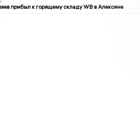
6
яев прибыл к горящему складу WB в Алексине
2