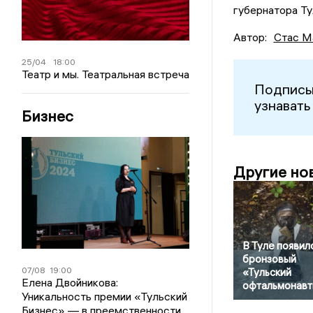
губернатора Ту
Автор:
Стас М
25/04
18:00
Театр и мы. Театральная встреча
Подписы
узнавать
Бизнес
Другие но
В Туле появил
бронзовый
07/08
19:00
«Тульский
Елена Двойникова:
офтальмонавт
Уникальность премии «Тульский
Бизнес» — в преемственности